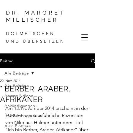
DR. MARGRET
MILLISCHER
DOLMETSCHEN
UND ÜBERSETZEN
Beitrag
Alle Beiträge
22. Nov. 2014
Alle Beiträge
* BERBER, ARABER,
Abasse Ndione
AFRIKANER
Ankündigungen
Am 13. November 2014 erscheint in der 
FURCHE eine ausführliche Rezension 
Übersetzungskritik
von Nikolaus Halmer unter dem Titel 
Alain Blottiere
“Ich bin Berber, Araber, Afrikaner” über 