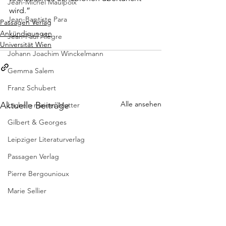
Jean-Michel Maulpoix
wird.”
Jean-Baptiste Para
Passagen Verlag
Ankündigungen
Jean-Paul Alègre
Universität Wien
Johann Joachim Winckelmann
Gemma Salem
Franz Schubert
Alle ansehen
Aktuelle Beiträge
Lächeln meiner Mutter
Gilbert & Georges
Leipziger Literaturverlag
Passagen Verlag
Pierre Bergounioux
Marie Sellier
Rainer Maria Rilke
Literaturübersetzen