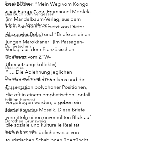
Bernard Noel
zwei Bücher: “Mein Weg vom Kongo 
nach Europa” von Emmanuel Mbolela 
Das Buch vom Vergessen
(im Mandelbaum-Verlag, aus dem 
Briefe a. j. Marokkaner
Französischen übersetzt von Dieter 
Alexander Behr ) und “Briefe an einen 
Die rote Schwalbe
jungen Marokkaner” (im Passagen-
Dolmetschen
Verlag, aus dem Französischen 
Die Piroge
übersetzt vom ZTW-
Übersetzungskollektiv).
Descartes
“…. Die Ablehnung jeglichen 
Dominique Fernandez
eindimensionalen Denkens und die 
Präsentation polyphoner Positionen, 
Driss Chraibi
die oft in einem emphatischen Tonfall 
Edition Bernest
vorgetragen werden, ergeben ein 
faszinierendes Mosaik. Diese Briefe 
Edition Rugerup
vermitteln einen unverhüllten Blick auf 
Dorothea Grünzweig
die soziale und kulturelle Realität 
Institut Francais
Marokkos, die üblicherweise von 
touristischen Schablonen übertüncht 