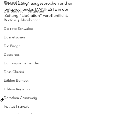
Bernard Noel
Übersetzung” ausgesprochen und ein 
entsprechendes 
MANIFESTE 
in der 
Das Buch vom Vergessen
Zeitung “Libération” veröffentlicht. 
Briefe a. j. Marokkaner
Die rote Schwalbe
Dolmetschen
Die Piroge
Descartes
Dominique Fernandez
Driss Chraibi
Edition Bernest
Edition Rugerup
Dorothea Grünzweig
Institut Francais