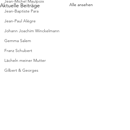
Jean-Michel Maulpoix
Alle ansehen
Aktuelle Beiträge
Jean-Baptiste Para
Jean-Paul Alègre
Johann Joachim Winckelmann
Gemma Salem
Franz Schubert
Lächeln meiner Mutter
Gilbert & Georges
Leipziger Literaturverlag
Passagen Verlag
Pierre Bergounioux
Marie Sellier
Kommentare
Rainer Maria Rilke
SCHACHSPIELE
KEIN PRAG-KRIMI
Literaturübersetzen