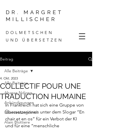
DR. MARGRET
MILLISCHER
DOLMETSCHEN
UND ÜBERSETZEN
Beitrag
Alle Beiträge
4. Okt. 2023
Alle Beiträge
COLLECTIF POUR UNE
Abasse Ndione
TRADUCTION HUMAINE
Ankündigungen
In Frankreich hat sich eine Gruppe von 
Übersetzerinnen unter dem Slogar “En 
Übersetzungskritik
chair et en os” für ein Verbot der KI 
Alain Blottiere
und für eine “menschliche 