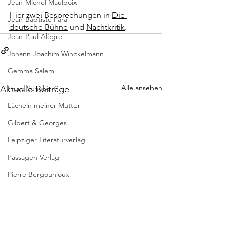
Jean-Michel Maulpoix
Hier zwei Besprechungen in 
Die 
Jean-Baptiste Para
deutsche Bühne
 und 
Nachtkritik
.
Jean-Paul Alègre
Johann Joachim Winckelmann
Gemma Salem
Alle ansehen
Aktuelle Beiträge
Franz Schubert
Lächeln meiner Mutter
Gilbert & Georges
Leipziger Literaturverlag
Passagen Verlag
Pierre Bergounioux
Marie Sellier
Rainer Maria Rilke
Literaturübersetzen