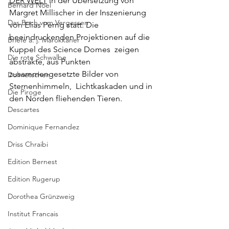
DER WELT
 in der Übersetzung von 
Bernard Noel
Margret Millischer in der Inszenierung 
Das Buch vom Vergessen
von Elias Perrig statt. Die 
beeindruckenden Projektionen auf die 
Briefe a. j. Marokkaner
Kuppel des Science Domes  zeigen 
Die rote Schwalbe
abstrakte, aus Punkten 
zusammengesetzte Bilder von 
Dolmetschen
Sternenhimmeln,  Lichtkaskaden und in 
Die Piroge
den Norden fliehenden Tieren.
Descartes
Dominique Fernandez
Driss Chraibi
Edition Bernest
Edition Rugerup
Dorothea Grünzweig
Institut Francais