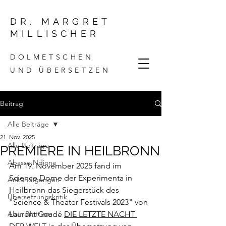
DR. MARGRET
MILLISCHER
DOLMETSCHEN
UND ÜBERSETZEN
Beitrag
Alle Beiträge
21. Nov. 2025
Alle Beiträge
PREMIERE IN HEILBRONN
Abasse Ndione
Am 19. November 2025 fand im 
Science Dome der Experimenta in 
Ankündigungen
Heilbronn das Siegerstück des 
Übersetzungskritik
"Science & Theater Festivals 2023" von 
Alain Blottiere
Laurent Gaudé 
DIE LETZTE NACHT 