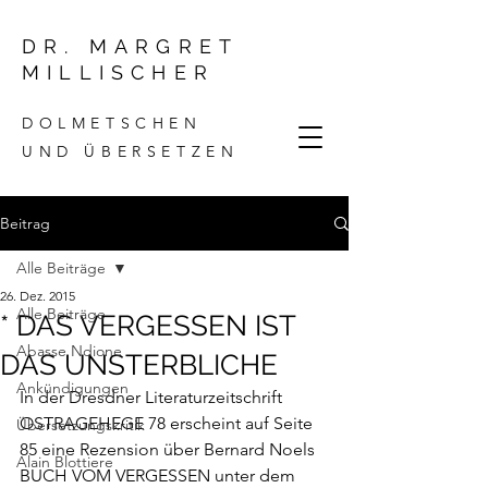
DR. MARGRET
MILLISCHER
DOLMETSCHEN
UND ÜBERSETZEN
Beitrag
Alle Beiträge
26. Dez. 2015
Alle Beiträge
* DAS VERGESSEN IST
Abasse Ndione
DAS UNSTERBLICHE
Ankündigungen
In der Dresdner Literaturzeitschrift 
OSTRAGEHEGE 78 erscheint auf Seite 
Übersetzungskritik
85 eine Rezension über Bernard Noels 
Alain Blottiere
BUCH VOM VERGESSEN unter dem 