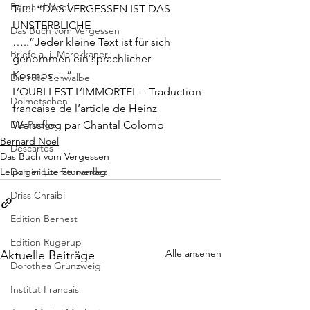
Bernard Noel
Titel “
DAS VERGESSEN IST DAS 
UNSTERBLICHE
Das Buch vom Vergessen
…..”Jeder kleine Text ist für sich 
Briefe a. j. Marokkaner
genommen ein sprachlicher 
Kosmos….”
Die rote Schwalbe
L’OUBLI EST L’IMMORTEL
 – Traduction 
Dolmetschen
francaise de l’article de Heinz 
Die Piroge
Weissflog par Chantal Colomb
Bernard Noel
Descartes
Das Buch vom Vergessen
Leipziger Literaturverlag
Dominique Fernandez
Driss Chraibi
Edition Bernest
Edition Rugerup
Alle ansehen
Aktuelle Beiträge
Dorothea Grünzweig
Institut Francais