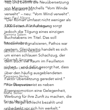
Jean-Michel Maulpoix
182
) und betrifft die Neuübersetzung 
von Margaret Mitchells “Vom Winde 
Jean-Baptiste Para
verweht” – neu: “Vom Wind verweht”.
Jean-Paul Alègre
“Der Roman umfasst nicht weniger als 
1300 Seiten. Für Aufregung sorgt 
Johann Joachim Winckelmann
jedoch die Tilgung eines einzigen 
Gemma Salem
Buchstabens im Titel. Das soll 
Franz Schubert
Modernität signalisieren, Pathos war 
gestern. Gleichzeitig handelt es sich 
Lächeln meiner Mutter
um einen schlauen Schachzug, der 
Gilbert & Georges
dem Buch viel Raum im Feuilleton 
sichert… und dafür gesorgt hat, dass 
Leipziger Literaturverlag
über den häufig ausgeblendeten 
Passagen Verlag
Faktor Übersetzung geredet wird.”
Pierre Bergounioux
“Für Übersetzer ist es neben 
Eigenpromotion eine Gelegenheit, 
Marie Sellier
Werbung für ihre Zunft zu machen, die 
Rainer Maria Rilke
in der Regel schlecht bezahlt und 
unbedankt vor sich hin werkelt.”
Literaturübersetzen