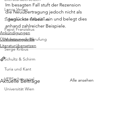
Im besagten Fall stuft der Rezension 
Lenos Verlag
die Neuübertragung jedoch nicht als 
“geglückte Arbeit” ein und belegt dies 
Schatten von Ghadames
anhand zahlreicher Beispiele.
Papst Franziskus
Ankündigungen
Übersetzungskritik
Mohammeds Berufung
Literaturübersetzen
Serge Kribus
Schultz & Schirm
Turia und Kant
VERSschmuggel
Alle ansehen
Aktuelle Beiträge
Universität Wien
Transit Verlag
Schritte im Schnee
Signor Giovanni
Wir haben gar nichts kommen sehen