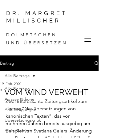
DR. MARGRET
MILLISCHER
DOLMETSCHEN
UND ÜBERSETZEN
Beitrag
Alle Beiträge
19. Feb. 2020
Alle Beiträge
* VOM WIND VERWEHT
Abasse Ndione
Zwei interessante Zeitungsartikel zum 
Thema “Neuübersetzungen von 
Ankündigungen
kanonischen Texten”, das vor 
Übersetzungskritik
mehreren Jahren bereits ausgiebig am 
Alain Blottiere
Beispiel von Svetlana Geiers  Änderung 