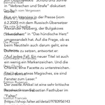
von Dostojewskis “Schuld und Sühne” 
Bernard Noel
in “Verbrechen und Strafe” diskutiert 
Das Buch vom Vergessen
wurde.
Nun ein Interview in der Presse (vom 
Briefe a. j. Marokkaner
6.2.2020) mit dem Russisch-Übersetzer 
Die rote Schwalbe
Alexander Nitzberg, der Bulgakows 
“Hundeherz” in “Das hündische Herz” 
Dolmetschen
umgewandelt hat. Auf die Frage, ob es 
Die Piroge
beim Neutiteln auch darum geht, eine 
Descartes
Duftnote zu setzen, antwortet er:
“Auf jeden Fall. Ein neuer Titel ist auch 
Dominique Fernandez
ein wenig ein Markenzeichen. Und die 
Driss Chraibi
Chance, eine Facette zu unterstreichen. 
Titel haben etwas Magisches, sie sind 
Edition Bernest
Fenster zum Leser.”
Edition Rugerup
Der zweite Artikel ist eine sehr kritische 
Dorothea Grünzweig
Rezension von Sebastian Fasthuber im 
“Falter” 
Institut Francais
(
https://shop.falter.at/detail/9783956143