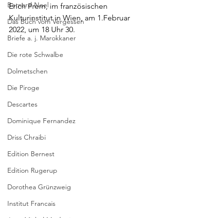
Bernard Noel
Erich Prem, im französischen 
Kulturinstitut in Wien, am 1.Februar 
Das Buch vom Vergessen
2022, um 18 Uhr 30. 
Briefe a. j. Marokkaner
Die rote Schwalbe
Dolmetschen
Die Piroge
Descartes
Dominique Fernandez
Driss Chraibi
Edition Bernest
Edition Rugerup
Dorothea Grünzweig
Institut Francais