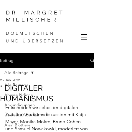
DR. MARGRET
MILLISCHER
DOLMETSCHEN
UND ÜBERSETZEN
Beitrag
Alle Beiträge
25. Jan. 2022
Alle Beiträge
* DIGITALER
Abasse Ndione
HUMANISMUS
Ankündigungen
Entscheiden wir selbst im digitalen 
Zeitalter? Podiumsdiskussion mit Katja 
Übersetzungskritik
Mayer, Monika Mokre, Bruno Cohen 
Alain Blottiere
und Samuel Nowakowki, moderiert von 