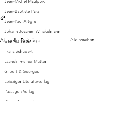
Jean-Michel Maulpoix
Jean-Baptiste Para
Jean-Paul Alègre
Johann Joachim Winckelmann
Alle ansehen
Aktuelle Beiträge
Gemma Salem
Franz Schubert
Lächeln meiner Mutter
Gilbert & Georges
Leipziger Literaturverlag
Passagen Verlag
Pierre Bergounioux
Marie Sellier
Rainer Maria Rilke
Literaturübersetzen