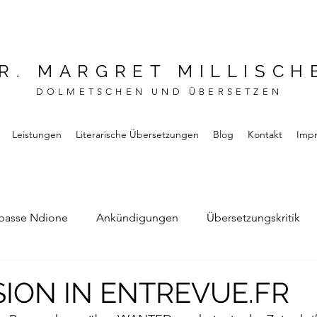
R. MARGRET MILLISCH
DOLMETSCHEN UND ÜBERSETZEN
Leistungen
Literarische Übersetzungen
Blog
Kontakt
Imp
basse Ndione
Ankündigungen
Übersetzungskritik
Bernard Noel
Das Buch vom Vergessen
ION IN ENTREVUE.FR