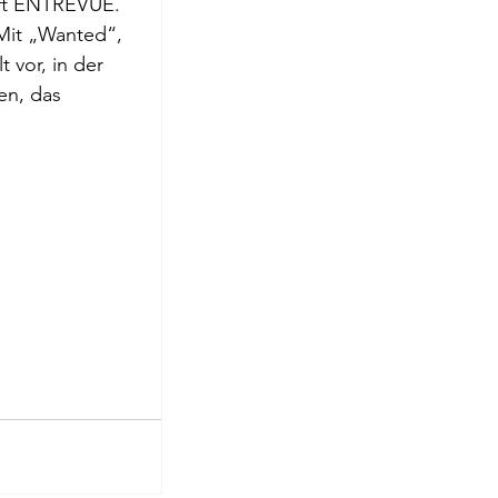
t 
ENTREVUE
. 
roge
Mit „Wanted“, 
 vor, in der 
en, das 