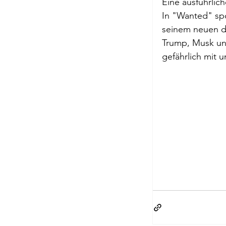
Eine ausführlich
Briefe a. j. Ma
In "Wanted" spo
seinem neuen dy
Trump, Musk und
Descartes
gefährlich mit un
Edition Ruger
Jean-Michel M
Johann Joach
Lächeln meine