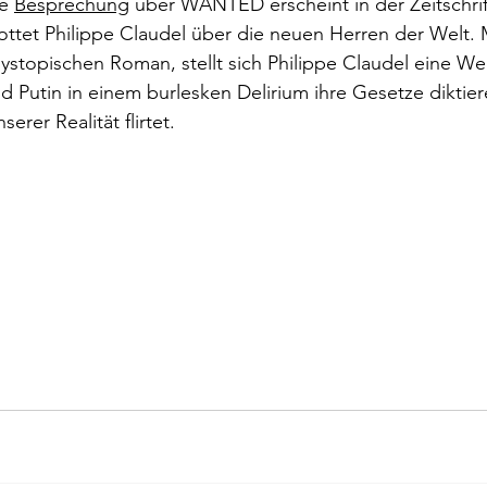
e 
Besprechung
 über WANTED erscheint in der Zeitschrif
rokkaner
Die rote Schwalbe
Dolmetschen
Die Pi
ttet Philippe Claudel über die neuen Herren der Welt. 
stopischen Roman, stellt sich Philippe Claudel eine Welt
 Putin in einem burlesken Delirium ihre Gesetze diktier
Dominique Fernandez
Driss Chraibi
Edition Bernest
serer Realität flirtet.
up
Dorothea Grünzweig
Institut Francais
aulpoix
Jean-Baptiste Para
Jean-Paul Alègre
im Winckelmann
Gemma Salem
Franz Schubert
r Mutter
Gilbert & Georges
Leipziger Literaturverlag