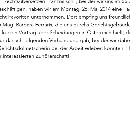
“Rechtsübersetzen Französisch”, bei der wir uns im SS 
rokkaner
Die rote Schwalbe
Dolmetschen
Die Pi
eschäftigen, haben wir am Montag, 26. Mai 2014 eine Fa
cht Favoriten unternommen. Dort empfing uns freundlic
in Mag. Barbara Ferraris, die uns durchs Gerichtsgebäude 
Dominique Fernandez
Driss Chraibi
Edition Bernest
n kurzen Vortrag über Scheidungen in Österreich hielt, d
ur danach folgenden Verhandlung gab, bei der wir dabei
erichtsdolmetscherin bei der Arbeit erleben konnten. Hi
up
Dorothea Grünzweig
Institut Francais
r interessierten Zuhörerschaft!
aulpoix
Jean-Baptiste Para
Jean-Paul Alègre
im Winckelmann
Gemma Salem
Franz Schubert
r Mutter
Gilbert & Georges
Leipziger Literaturverlag