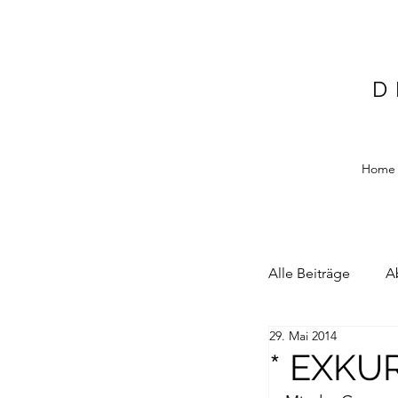
D
Home
Alle Beiträge
A
29. Mai 2014
Alain Blottiere
* EXKU