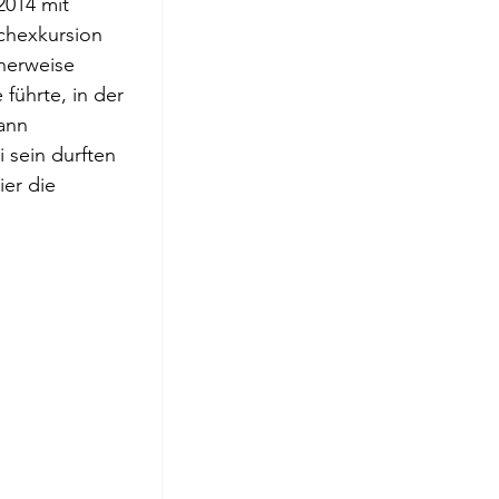
2014 mit 
roge
chexkursion 
herweise 
führte, in der 
ann 
 sein durften 
er die 