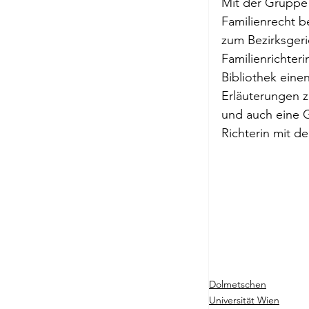
Mit der Gruppe 
Briefe a. j. Ma
Familienrecht b
zum Bezirksgeri
Familienrichter
Descartes
Bibliothek eine
Erläuterungen z
und auch eine G
Edition Ruger
Richterin mit de
Jean-Michel M
Johann Joach
Dolmetschen
Lächeln meine
Universität Wien