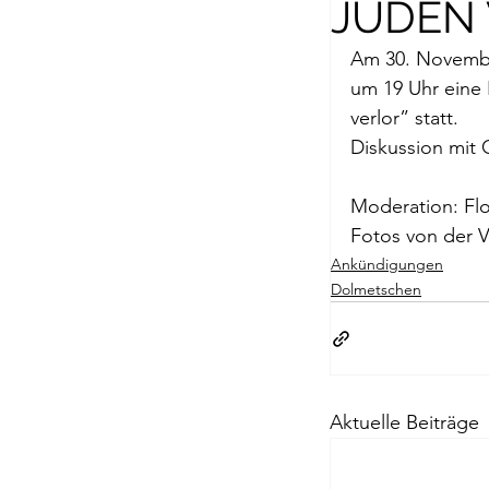
JUDEN
Briefe a. j. Ma
Am 30. November
um 19 Uhr eine
Descartes
verlor
” statt.
Diskussion mit 
Edition Ruger
Moderation: Fl
Fotos 
von der V
Ankündigungen
Jean-Michel M
Dolmetschen
Johann Joach
Aktuelle Beiträge
Lächeln meine