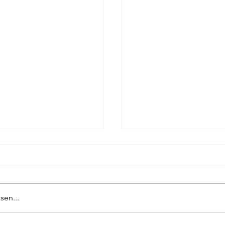
ag
Pierre Bergounioux
Marie Sellier
Rainer Maria 
sen...