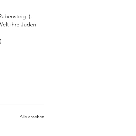
roge
abensteig  ), 
Welt ihre Juden 
)
Alle ansehen