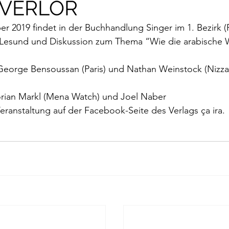
 VERLOR
rokkaner
Die rote Schwalbe
Dolmetschen
Die Pi
 2019 findet in der Buchhandlung Singer im 1. Bezirk (R
 Lesund und Diskussion zum Thema “
Wie die arabische 
Dominique Fernandez
Driss Chraibi
Edition Bernest
George Bensoussan (Paris) und Nathan Weinstock (Nizza
up
Dorothea Grünzweig
Institut Francais
orian Markl (Mena Watch) und Joel Naber
eranstaltung auf der Facebook-Seite des Verlags ça ira.
aulpoix
Jean-Baptiste Para
Jean-Paul Alègre
im Winckelmann
Gemma Salem
Franz Schubert
r Mutter
Gilbert & Georges
Leipziger Literaturverlag