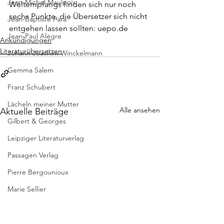
Jean-Michel Maulpoix
Weltempfangs finden sich nur noch 
sechs Punkte, die Übersetzer sich nicht 
Jean-Baptiste Para
entgehen lassen sollten: 
uepo.de
Jean-Paul Alègre
Ankündigungen
Literaturübersetzen
Johann Joachim Winckelmann
Gemma Salem
Franz Schubert
Lächeln meiner Mutter
Alle ansehen
Aktuelle Beiträge
Gilbert & Georges
Leipziger Literaturverlag
Passagen Verlag
Pierre Bergounioux
Marie Sellier
Rainer Maria Rilke
Literaturübersetzen