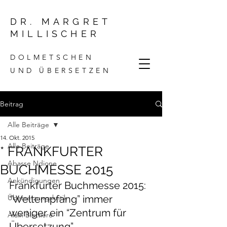
DR. MARGRET
MILLISCHER
DOLMETSCHEN
UND ÜBERSETZEN
Beitrag
Alle Beiträge
14. Okt. 2015
Alle Beiträge
* FRANKFURTER
Abasse Ndione
BUCHMESSE 2015
Ankündigungen
Frankfurter Buchmesse 2015
: 
Übersetzungskritik
“Weltempfang” immer 
weniger ein “Zentrum für 
Alain Blottiere
Übersetzung”