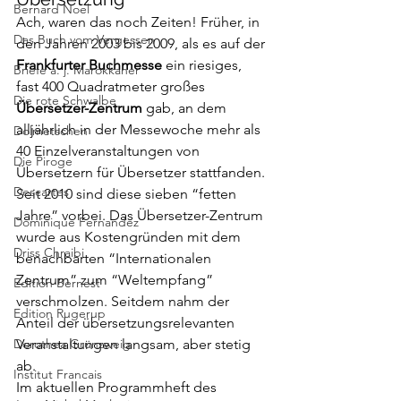
Bernard Noel
Ach, waren das noch Zeiten! Früher, in 
Das Buch vom Vergessen
den Jahren 2003 bis 2009, als es auf der 
Frankfurter Buchmesse
 ein riesiges, 
Briefe a. j. Marokkaner
fast 400 Quadratmeter großes 
Die rote Schwalbe
Übersetzer-Zentrum
 gab, an dem 
alljährlich in der Messewoche mehr als 
Dolmetschen
40 Einzelveranstaltungen von 
Die Piroge
Übersetzern für Übersetzer stattfanden.
Descartes
Seit 2010 sind diese sieben “fetten 
Jahre” vorbei. Das Übersetzer-Zentrum 
Dominique Fernandez
wurde aus Kostengründen mit dem 
Driss Chraibi
benachbarten “Internationalen 
Zentrum” zum “Weltempfang” 
Edition Bernest
verschmolzen. Seitdem nahm der 
Edition Rugerup
Anteil der übersetzungsrelevanten 
Dorothea Grünzweig
Veranstaltungen langsam, aber stetig 
ab.
Institut Francais
Im aktuellen Programmheft des 