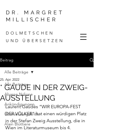
DR. MARGRET
MILLISCHER
DOLMETSCHEN
UND ÜBERSETZEN
Beitrag
Alle Beiträge
25. Apr. 2022
Alle Beiträge
* GAUDE IN DER ZWEIG-
Abasse Ndione
AUSSTELLUNG
Ankündigungen
Laurent Gaudés “WIR EUROPA-FEST 
DER VÖLKER” hat einen würdigen Platz 
Übersetzungskritik
in der 
Stefan Zweig Ausstellung
, die in 
Alain Blottiere
Wien im Literaturmuseum bis 4. 