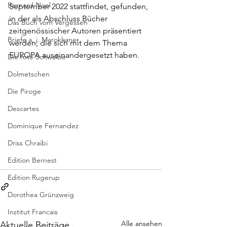
Bernard Noel
September 2022 stattfindet, gefunden, 
in der als Abschluss Bücher 
Das Buch vom Vergessen
zeitgenössischer Autoren präsentiert 
Briefe a. j. Marokkaner
werden, die sich mit dem Thema 
EUROPA auseinandergesetzt haben. 
Die rote Schwalbe
Dolmetschen
Die Piroge
Descartes
Dominique Fernandez
Driss Chraibi
Edition Bernest
Edition Rugerup
Dorothea Grünzweig
Institut Francais
Alle ansehen
Aktuelle Beiträge