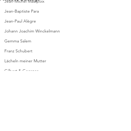
Jean-Michel Maulpoix
Jean-Baptiste Para
Jean-Paul Alègre
Johann Joachim Winckelmann
Gemma Salem
Franz Schubert
Lächeln meiner Mutter
Gilbert & Georges
Leipziger Literaturverlag
Passagen Verlag
Pierre Bergounioux
Kommentare
Marie Sellier
SCHACHSPIELE
KEIN PRAG-KRIMI
Rainer Maria Rilke
Kommentar verfassen...
Literaturübersetzen