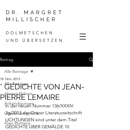
DR. MARGRET
MILLISCHER
DOLMETSCHEN
UND ÜBERSETZEN
Beitrag
Alle Beiträge
18. Nov. 2013
Alle Beiträge
* GEDICHTE VON JEAN-
Abasse Ndione
PIERRE LEMAIRE
Ankündigungen
In der neuen Nummer 136/XXXIV. 
Jg/2013 der Grazer Literaturzeitschrift 
Übersetzungskritik
LICHTUNGEN 
sind unter dem Titel 
Alain Blottiere
GEDICHTE ÜBER GEMÄLDE 10 