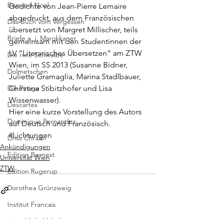
Bernard Noel
Gedichte von Jean-Pierre Lemaire 
abgedruckt, aus dem Französischen 
Das Buch vom Vergessen
übersetzt von Margret Millischer, teils 
Briefe a. j. Marokkaner
gemeinsam mit den Studentinnen der 
LV “Literarisches Übersetzen” am ZTW 
Die rote Schwalbe
Wien, im SS 2013 (Susanne Bidner, 
Dolmetschen
Juliette Gramaglia, Marina Stadlbauer, 
Die Piroge
Chirstina Stibitzhofer und Lisa 
Wissenwasser).
Descartes
Hier eine kurze Vorstellung des Autors 
Dominique Fernandez
auf 
Deutsch
 und 
Französisch
.
#Lichtungen
Driss Chraibi
Ankündigungen
Edition Bernest
Universität Wien
ZTW
Edition Rugerup
Dorothea Grünzweig
Institut Francais