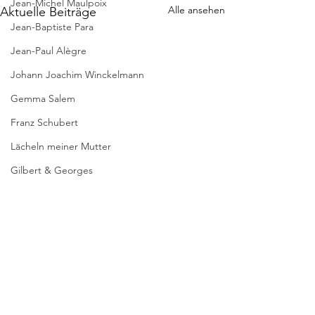
Jean-Michel Maulpoix
Alle ansehen
Aktuelle Beiträge
Jean-Baptiste Para
Jean-Paul Alègre
Johann Joachim Winckelmann
Gemma Salem
Franz Schubert
Lächeln meiner Mutter
Gilbert & Georges
Leipziger Literaturverlag
Passagen Verlag
* DIE WELTLIT
WIRD VON
Pierre Bergounioux
ÜBERSETZERN
Interessanter Artik
GEMACHT
Marie Sellier
Kommentare
grundlegenden Fr
Rainer Maria Rilke
ums Übersetzen u
literarische Überse
Literaturübersetzen