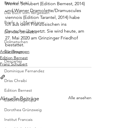
Bernard Noel
Werke: 
Schubert
 (Edition Bernest, 2014) 
und 
Wiener Dramolette/Dramuscules 
Das Buch vom Vergessen
viennois
 (Edition Tarantel, 2014) habe 
Briefe a. j. Marokkaner
ich aus dem Französischen ins 
Deutsche übersetzt. Sie wird heute, am 
Die rote Schwalbe
27. Mai 2020 am Grinzinger Friedhof 
Dolmetschen
bestattet.
Ankündigungen
Die Piroge
Edition Bernest
Descartes
Franz Schubert
Dominique Fernandez
Driss Chraibi
Edition Bernest
Alle ansehen
Aktuelle Beiträge
Edition Rugerup
Dorothea Grünzweig
Institut Francais