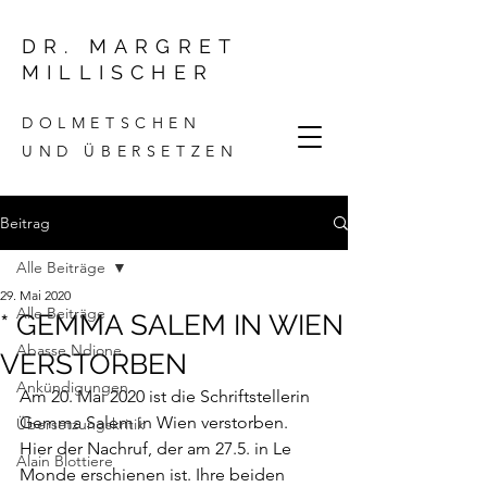
DR. MARGRET
MILLISCHER
DOLMETSCHEN
UND ÜBERSETZEN
Beitrag
Alle Beiträge
29. Mai 2020
Alle Beiträge
* GEMMA SALEM IN WIEN
Abasse Ndione
VERSTORBEN
Ankündigungen
Am 20. Mai 2020 ist die Schriftstellerin 
Gemma Salem in Wien verstorben. 
Übersetzungskritik
Hier
 der Nachruf, der am 27.5. in Le 
Alain Blottiere
Monde erschienen ist. Ihre beiden 