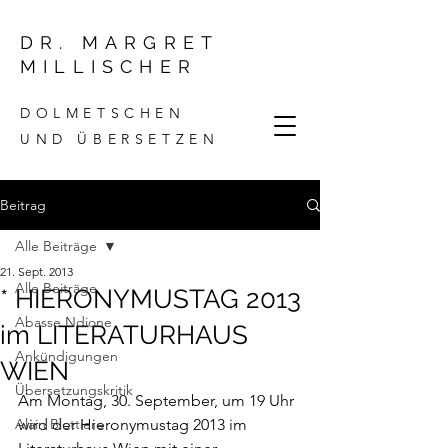
DR. MARGRET
MILLISCHER
DOLMETSCHEN
UND ÜBERSETZEN
Beitrag
Alle Beiträge
21. Sept. 2013
Alle Beiträge
* HIERONYMUSTAG 2013
Abasse Ndione
im LITERATURHAUS
Ankündigungen
WIEN
Übersetzungskritik
Am Montag, 30. September, um 19 Uhr 
Alain Blottiere
wird der Hieronymustag 2013 im 