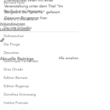
Literaturhaus Wien mit einer 
Bernard Noel
Veranstaltung unter dem Titel “Im 
Das Buch vom Vergessen
Bergwerk der Sprache” gefeiert.
Genaues 
Programm
 hier.
Briefe a. j. Marokkaner
Ankündigungen
Die rote Schwalbe
Literaturübersetzen
Dolmetschen
Die Piroge
Descartes
Alle ansehen
Aktuelle Beiträge
Dominique Fernandez
Driss Chraibi
Edition Bernest
Edition Rugerup
Dorothea Grünzweig
Institut Francais