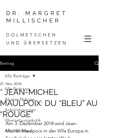
DR. MARGRET
MILLISCHER
DOLMETSCHEN
UND ÜBERSETZEN
Beitrag
Alle Beiträge
27. Nov. 2018
Alle Beiträge
* JEAN-MICHEL
Abasse Ndione
MAULPOIX: DU “BLEU” AU
Ankündigungen
“ROUGE”
Übersetzungskritik
Am 3. Dezember 2018 wird Jean-
Alain Blottiere
Michel Maulpoix in der Villa Europa in 