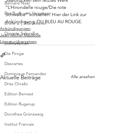
Saarbrücken sein letztes Werk 
Bernard Noel
“L’Hirondelle rouge/Die rote 
Das Buch vom Vergessen
Schwalbe” vorstellen. Hier der Link zur 
Ankündigung: 
DU BLEU AU ROUGE
.
Briefe a. j. Marokkaner
Ankündigungen
Die rote Schwalbe
Jean-Michel Maulpoix
Literaturübersetzen
Dolmetschen
Die Piroge
Descartes
Dominique Fernandez
Alle ansehen
Aktuelle Beiträge
Driss Chraibi
Edition Bernest
Edition Rugerup
Dorothea Grünzweig
Institut Francais