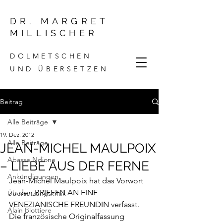
DR. MARGRET
MILLISCHER
DOLMETSCHEN
UND ÜBERSETZEN
Beitrag
Alle Beiträge
19. Dez. 2012
Alle Beiträge
JEAN-MICHEL MAULPOIX
Abasse Ndione
– LIEBE AUS DER FERNE
Ankündigungen
Jean-Michel Maulpoix hat das 
Vorwort
zu den BRIEFEN AN EINE 
Übersetzungskritik
VENEZIANISCHE FREUNDIN verfasst. 
Alain Blottiere
Die französische Originalfassung 