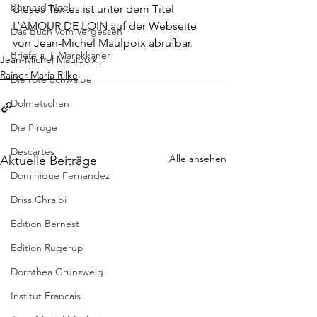
Bernard Noel
dieses Textes ist unter dem Titel 
L’AMOUR DE LOIN
 auf der Webseite 
Das Buch vom Vergessen
von Jean-Michel Maulpoix abrufbar.
Briefe a. j. Marokkaner
Jean-Michel Maulpoix
Rainer Maria Rilke
Die rote Schwalbe
Dolmetschen
Die Piroge
Descartes
Alle ansehen
Aktuelle Beiträge
Dominique Fernandez
Driss Chraibi
Edition Bernest
Edition Rugerup
Dorothea Grünzweig
Institut Francais