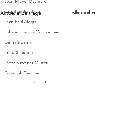
Jean-Michel Maulpoix
Jean-Baptiste Para
Alle ansehen
Aktuelle Beiträge
Jean-Paul Alègre
Johann Joachim Winckelmann
Gemma Salem
Franz Schubert
Lächeln meiner Mutter
Gilbert & Georges
Leipziger Literaturverlag
Passagen Verlag
Pierre Bergounioux
Marie Sellier
Kommentare
Rainer Maria Rilke
Literaturübersetzen