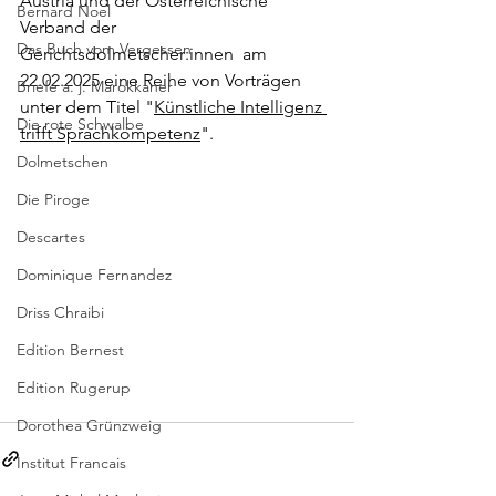
Austria und der Österreichische 
Bernard Noel
Verband der 
Das Buch vom Vergessen
Gerichtsdolmetscher:innen  am 
22.02.2025 eine Reihe von Vorträgen 
Briefe a. j. Marokkaner
unter dem Titel "
Künstliche Intelligenz 
Die rote Schwalbe
trifft Sprachkompetenz
".
Dolmetschen
Die Piroge
Descartes
Dominique Fernandez
Driss Chraibi
Edition Bernest
Edition Rugerup
Dorothea Grünzweig
Institut Francais