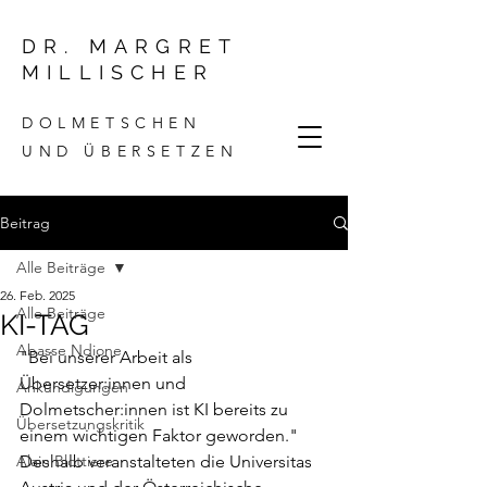
DR. MARGRET
MILLISCHER
DOLMETSCHEN
UND ÜBERSETZEN
Beitrag
Alle Beiträge
26. Feb. 2025
Alle Beiträge
KI-TAG
Abasse Ndione
"Bei unserer Arbeit als 
Übersetzer:innen und 
Ankündigungen
Dolmetscher:innen ist KI bereits zu 
Übersetzungskritik
einem wichtigen Faktor geworden." 
Alain Blottiere
Deshalb veranstalteten die Universitas 