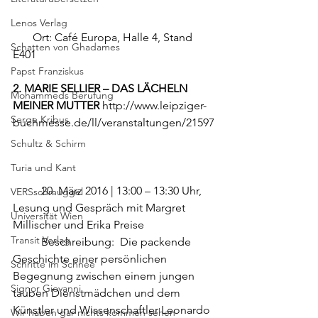
Lenos Verlag
       Ort: Café Europa, Halle 4, Stand 
Schatten von Ghadames
E401
Papst Franziskus
2. MARIE SELLIER – DAS LÄCHELN 
Mohammeds Berufung
MEINER MUTTER
http://www.leipziger-
Serge Kribus
buchmesse.de/ll/veranstaltungen/21597
Schultz & Schirm
Turia und Kant
          20. März 2016 | 13:00 – 13:30 Uhr, 
VERSschmuggel
Lesung und Gespräch mit Margret 
Universität Wien
Millischer und Erika Preise 
Transit Verlag
          Beschreibung:  Die packende 
Geschichte einer persönlichen 
Schritte im Schnee
Begegnung zwischen einem jungen 
Signor Giovanni
tauben Dienstmädchen und dem 
Künstler und Wissenschaftler Leonardo 
Wir haben gar nichts kommen sehen