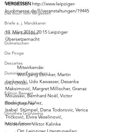
Bernard Noel
VERGESSEN
 http://www.leipziger-
buchmesse.de/ll/veranstaltungen/19445
Das Buch vom Vergessen
Briefe a. j. Marokkaner
19. März 2016 | 20:15 Leipziger 
Die rote Schwalbe
Übersetzernacht
Dolmetschen
Die Piroge
Descartes
          Mitwirkende:
Dominique Fernandez
          Wolfgang Eschker, Martin 
Jankowski, Udo Kawasser, Desanka 
Driss Chraibi
Maksimović, Margret Millischer, Granaz 
Edition Bernest
Moussavi, Bernhard Noël, Victor 
Rodríguez Núñez,                                  
Edition Rugerup
Isabel  Stümpel, Dana Todorovic, Verica 
Dorothea Grünzweig
Tričković, Elvira Veselinović, 
Institut Francais
Moderation: Viktor Kalinke
          Ort: Leipziger Literaturverlag 