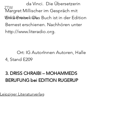
                  da Vinci.  Die Übersetzerin 
ZTW
Margret Millischer im Gespräch mit 
Wie Baptiste starb
Erika Preisel. Das Buch ist in der Edition 
Bernest erschienen. Nachhören unter 
http://www.literadio.org
.
          Ort: IG AutorInnen Autoren, Halle 
4, Stand E209
3. DRISS CHRAIBI – MOHAMMEDS 
BERUFUNG bei EDITION RUGERUP
Leipziger Literaturverlag
Das Buch vom Vergessen
Driss Chraibi