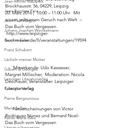
Jean-Michel Maulpoix
Brockhausstr. 56, 04229, Leipzig
Jean-Baptiste Para
20. März 2016 |  10:00 – 11:00 Uhr   Mit 
einem seltsamen Geruch nach Welt  – 
Jean-Paul Alègre
Das Buch vom Vergessen 
Johann Joachim Winckelmann
http://www.leipziger-
Gemma Salem
buchmesse.de/ll/veranstaltungen/19594
Franz Schubert
Lächeln meiner Mutter
       Mitwirkende: Udo Kawasser, 
Gilbert & Georges
Margret Millischer,  Moderation: Nicola 
Leipziger Literaturverlag
Deschauer, Veranstalter: 
Leipziger 
Literaturverlag 
Passagen Verlag
Pierre Bergounioux
Marie Sellier
       Neuerscheinungen von Víctor 
Rodríguez Núnez und Bernard Noel- 
Rainer Maria Rilke
Das Buch vom Vergessen
Literaturübersetzen