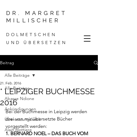
DR. MARGRET
MILLISCHER
DOLMETSCHEN
UND ÜBERSETZEN
Beitrag
Alle Beiträge
21. Feb. 2016
Alle Beiträge
* LEIPZIGER BUCHMESSE
Abasse Ndione
2016
Ankündigungen
Bei der Buchmesse in Leipzig werden 
drei von mir übersetzte Bücher 
Übersetzungskritik
vorgestellt werden:
Alain Blottiere
1. BERNARD NOEL – DAS BUCH VOM 