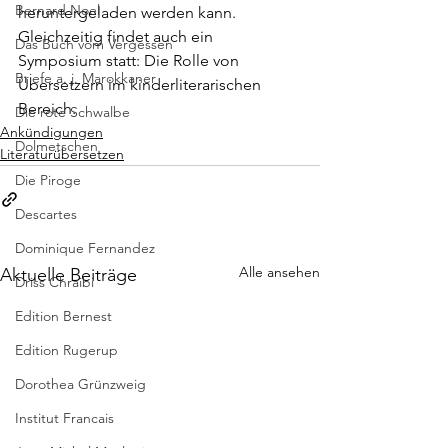
Bernard Noel
heruntergeladen werden kann.
Gleichzeitig findet auch ein 
Das Buch vom Vergessen
Symposium
 statt: Die Rolle von 
Briefe a. j. Marokkaner
Übersetzern im kinderliterarischen 
Bereich.
Die rote Schwalbe
Ankündigungen
Dolmetschen
Literaturübersetzen
Die Piroge
Descartes
Dominique Fernandez
Alle ansehen
Aktuelle Beiträge
Driss Chraibi
Edition Bernest
Edition Rugerup
Dorothea Grünzweig
Institut Francais