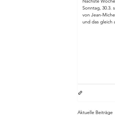
Nächste Woche f
Briefe a. j. Ma
Sonntag, 30.3. 
von Jean-Miche
und das gleich 
Descartes
Edition Ruger
Jean-Michel M
Johann Joach
Lächeln meine
Aktuelle Beiträge