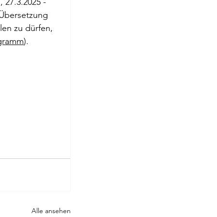
27.3.2025 - 
roge
 Übersetzung 
n zu dürfen, 
gramm
).
Alle ansehen