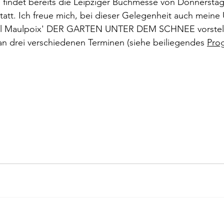
indet bereits die Leipziger Buchmesse von Donnerstag, 
rokkaner
Die rote Schwalbe
Dolmetschen
Die Pi
statt. Ich freue mich, bei dieser Gelegenheit auch meine
l Maulpoix' DER GARTEN UNTER DEM SCHNEE vorstelle
an drei verschiedenen Terminen (siehe beiliegendes 
Pro
Dominique Fernandez
Driss Chraibi
Edition Bernest
up
Dorothea Grünzweig
Institut Francais
aulpoix
Jean-Baptiste Para
Jean-Paul Alègre
im Winckelmann
Gemma Salem
Franz Schubert
r Mutter
Gilbert & Georges
Leipziger Literaturverlag