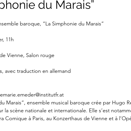
phonie du Marais”
rokkaner
Die rote Schwalbe
Dolmetschen
Die Pi
Ensemble baroque, “La Simphonie du Marais”
Dominique Fernandez
Driss Chraibi
Edition Bernest
r, 11h
up
Dorothea Grünzweig
Institut Francais
s de Vienne, Salon rouge
is, avec traduction en allemand
aulpoix
Jean-Baptiste Para
Jean-Paul Alègre
emarie.emeder@institutfr.at
im Winckelmann
Gemma Salem
Franz Schubert
du Marais”, ensemble musical baroque crée par Hugo Re
r la scène nationale et internationale. Elle s’est notam
ra Comique à Paris, au Konzerthaus de Vienne et à l’Opé
r Mutter
Gilbert & Georges
Leipziger Literaturverlag