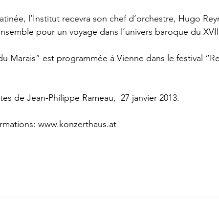
atinée, l’Institut recevra son chef d’orchestre, Hugo Rey
ag
Pierre Bergounioux
Marie Sellier
Rainer Maria 
ensemble pour un voyage dans l’univers baroque du XVII
u Marais” est programmée à Vienne dans le festival “R
tes de Jean-Philippe Rameau,  27 janvier 2013.
rmations: 
www.konzerthaus.at