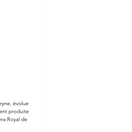
roge
yne, évolue 
ment produite 
ra Royal de 