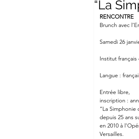
“La Sim
Briefe a. j. Ma
RENCONTRE
Brunch avec l’
Descartes
Samedi 26 janvie
Edition Ruger
Institut françai
Langue : frança
Jean-Michel M
Entrée libre,
inscription : 
ann
Johann Joach
“La Simphonie 
depuis 25 ans su
en 2010 à l’Opé
Lächeln meine
Versailles.