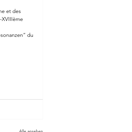
ne et des 
Rilke
-XVIIIème 
esonanzen” du 
Alle ansehen