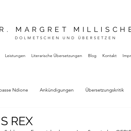
R. MARGRET MILLISCH
DOLMETSCHEN UND ÜBERSETZEN
Leistungen
Literarische Übersetzungen
Blog
Kontakt
Imp
basse Ndione
Ankündigungen
Übersetzungskritik
Bernard Noel
Das Buch vom Vergessen
S REX