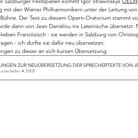
n Salzburger Festspielen kommt Igor Strawinskys 
OEDIP
rokkaner
Die rote Schwalbe
Dolmetschen
Die Pi
g mit den Wiener Philharmonikern unter der Leitung von
e Bühne. Der Text zu diesem Opern-Oratorium stammt vo
de dann von Jean Daniélou ins Lateinische übersetzt. N
Dominique Fernandez
Driss Chraibi
Edition Bernest
lieben Französisch - sie werden in Salzburg von Christop
agen - ich durfte sie dafür neu übersetzen. 
ngen zu dieser an sich kurzen Übersetzung.
up
Dorothea Grünzweig
Institut Francais
NGEN ZUR NEUÜBERSETZUNG DER SPRECHERTEXTE VON 
nterladen • 25KB
aulpoix
Jean-Baptiste Para
Jean-Paul Alègre
im Winckelmann
Gemma Salem
Franz Schubert
r Mutter
Gilbert & Georges
Leipziger Literaturverlag