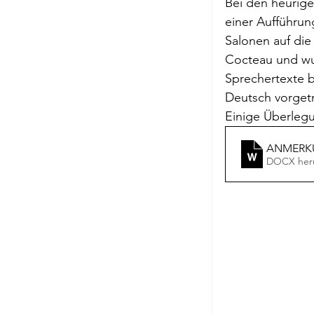
Bei den heurige
Briefe a. j. Ma
einer Aufführun
Salonen auf di
Cocteau und wur
Descartes
Sprechertexte b
Deutsch vorgetr
Einige Überlegu
Edition Ruger
ANMERKU
DOCX heru
Jean-Michel M
Johann Joach
Lächeln meine