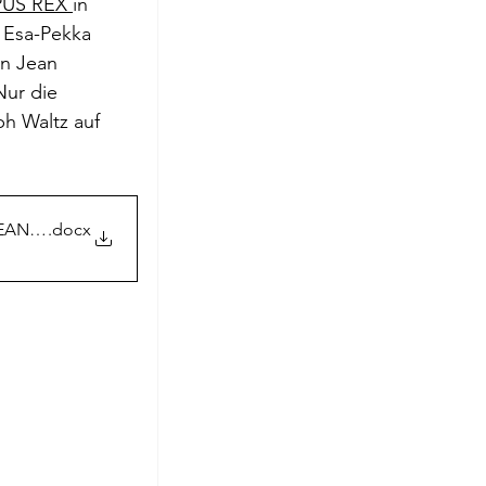
US REX 
in 
roge
 Esa-Pekka  
n Jean 
ur die 
h Waltz auf 
JEAN COCTEAU
.docx