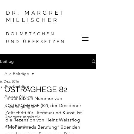
DR. MARGRET
MILLISCHER
DOLMETSCHEN
UND ÜBERSETZEN
Beitrag
Alle Beiträge
6. Dez. 2016
Alle Beiträge
* OSTRAGHEGE 82
Abasse Ndione
In der letzten Nummer von 
OSTRAGEHEGE 
(82), der Dresdener 
Ankündigungen
Zeitschrift für Literatur und Kunst, ist 
Übersetzungskritik
die Rezension von Heinz Weissflog 
Alain Blottiere
“
Mohammeds Berufung
” über den 