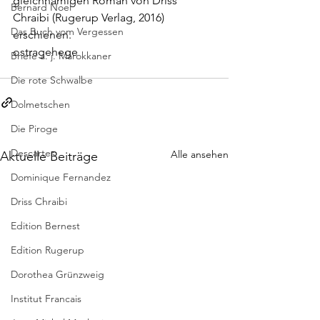
gleichnamigen Roman von Driss 
Bernard Noel
Chraibi (Rugerup Verlag, 2016) 
Das Buch vom Vergessen
erschienen.
ostragehege
Briefe a. j. Marokkaner
Die rote Schwalbe
Dolmetschen
Die Piroge
Descartes
Alle ansehen
Aktuelle Beiträge
Dominique Fernandez
Driss Chraibi
Edition Bernest
Edition Rugerup
Dorothea Grünzweig
Institut Francais