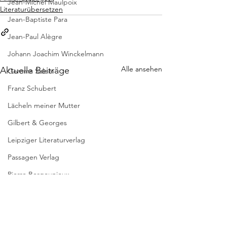
Jean-Michel Maulpoix
Literaturübersetzen
Jean-Baptiste Para
Jean-Paul Alègre
Johann Joachim Winckelmann
Alle ansehen
Aktuelle Beiträge
Gemma Salem
Franz Schubert
Lächeln meiner Mutter
Gilbert & Georges
Leipziger Literaturverlag
Passagen Verlag
Pierre Bergounioux
Marie Sellier
Rainer Maria Rilke
* DIE WELTLIT
Literaturübersetzen