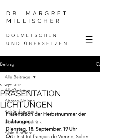
DR. MARGRET
MILLISCHER
DOLMETSCHEN
UND ÜBERSETZEN
Beitrag
Alle Beiträge
5. Sept. 2012
Alle Beiträge
PRÄSENTATION
Abasse Ndione
LICHTUNGEN
Ankündigungen
Präsentation der Herbstnummer der 
Lichtungen 
Übersetzungskritik
Dienstag, 18. September, 19 Uhr
Alain Blottiere
Ort 
: Institut français de Vienne, Salon 