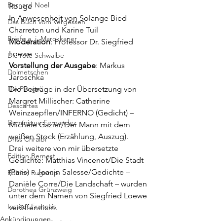
Bernard Noel
Rouge
In Anwesenheit von Solange Bied-
Das Buch vom Vergessen
Charreton und Karine Tuil
Briefe a. j. Marokkaner
Moderation
: Professor Dr. Siegfried 
Loewe
Die rote Schwalbe
Vorstellung der Ausgabe
: Markus 
Dolmetschen
Jaroschka
Die Piroge
Die Beiträge in der Übersetzung von 
Margret Millischer: Catherine 
Descartes
Weinzaepflen/
INFERNO
 (Gedicht) – 
Dominique Fernandez
Michèle Gazier/Der Mann mit dem 
weißen Stock (Erzählung, Auszug).
Driss Chraibi
Drei weitere von mir übersetzte 
Edition Bernest
Gedichte: Matthias Vincenot/Die Stadt 
(Paris) – Jeanin Salesse/Gedichte – 
Edition Rugerup
Danièle Corre/Die Landschaft – wurden 
Dorothea Grünzweig
unter dem Namen von Siegfried Loewe 
Institut Francais
veröffentlicht.
Ankündigungen