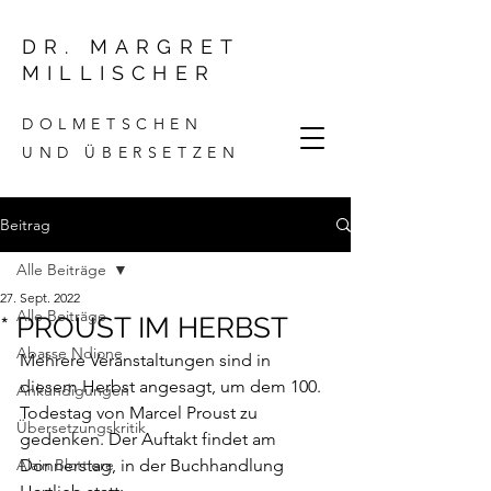
DR. MARGRET
MILLISCHER
DOLMETSCHEN
UND ÜBERSETZEN
Beitrag
Alle Beiträge
27. Sept. 2022
Alle Beiträge
* PROUST IM HERBST
Abasse Ndione
Mehrere Veranstaltungen sind in 
diesem Herbst angesagt, um dem 100. 
Ankündigungen
Todestag von Marcel Proust zu 
Übersetzungskritik
gedenken. Der Auftakt findet am 
Alain Blottiere
Donnerstag, in der Buchhandlung 