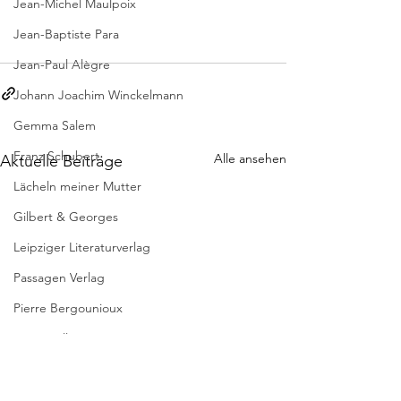
Jean-Michel Maulpoix
Jean-Baptiste Para
Jean-Paul Alègre
Johann Joachim Winckelmann
Gemma Salem
Franz Schubert
Alle ansehen
Aktuelle Beiträge
Lächeln meiner Mutter
Gilbert & Georges
Leipziger Literaturverlag
Passagen Verlag
Pierre Bergounioux
Marie Sellier
Rainer Maria Rilke
Literaturübersetzen