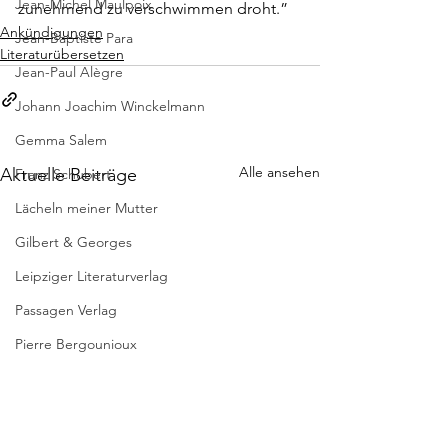
Jean-Michel Maulpoix
zunehmend zu verschwimmen droht.”
Ankündigungen
Jean-Baptiste Para
Literaturübersetzen
Jean-Paul Alègre
Johann Joachim Winckelmann
Gemma Salem
Alle ansehen
Aktuelle Beiträge
Franz Schubert
Lächeln meiner Mutter
Gilbert & Georges
Leipziger Literaturverlag
Passagen Verlag
Pierre Bergounioux
Marie Sellier
Rainer Maria Rilke
Literaturübersetzen