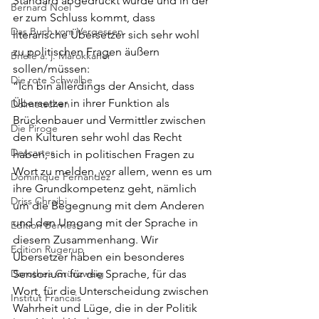
Standard
 abgedruckt wurde und in der 
Bernard Noel
er zum Schluss kommt, dass 
Das Buch vom Vergessen
literarische Übersetzer sich sehr wohl 
zu politischen Fragen äußern 
Briefe a. j. Marokkaner
sollen/müssen:
Die rote Schwalbe
“Ich bin allerdings der Ansicht, dass 
Übersetzer in ihrer Funktion als 
Dolmetschen
Brückenbauer und Vermittler zwischen 
Die Piroge
den Kulturen sehr wohl das Recht 
Descartes
haben, sich in politischen Fragen zu 
Wort zu melden, vor allem, wenn es um 
Dominique Fernandez
ihre Grundkompetenz geht, nämlich 
Driss Chraibi
um die Begegnung mit dem Anderen 
und den Umgang mit der Sprache in 
Edition Bernest
diesem Zusammenhang. Wir 
Edition Rugerup
Übersetzer haben ein besonderes 
Dorothea Grünzweig
Sensorium für die Sprache, für das 
Wort, für die Unterscheidung zwischen 
Institut Francais
Wahrheit und Lüge, die in der Politik 