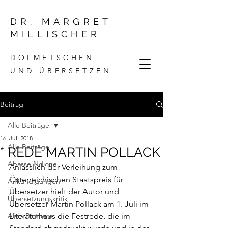
DR. MARGRET
MILLISCHER
DOLMETSCHEN
UND ÜBERSETZEN
Beitrag
Alle Beiträge
16. Juli 2018
Alle Beiträge
* REDE MARTIN POLLACK
Abasse Ndione
Anlässlich der Verleihung zum 
Österreichischen Staatspreis für 
Ankündigungen
Übersetzer hielt der Autor und 
Übersetzungskritik
Übersetzer Martin Pollack am 1. Juli im 
Alain Blottiere
Literaturhaus die Festrede, die im 