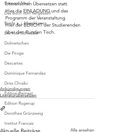
Bernard Noel
Literarischen Übersetzen statt.
Hier die 
EINLADUNG
 und das 
Das Buch vom Vergessen
Programm der Veranstaltung.
Briefe a. j. Marokkaner
Hier der 
BERICHT
 der Studierenden 
über den Runden Tisch.
Die rote Schwalbe
Dolmetschen
Die Piroge
Descartes
Dominique Fernandez
Driss Chraibi
Ankündigungen
Edition Bernest
Literaturübersetzen
Edition Rugerup
Dorothea Grünzweig
Institut Francais
Alle ansehen
Aktuelle Beiträge