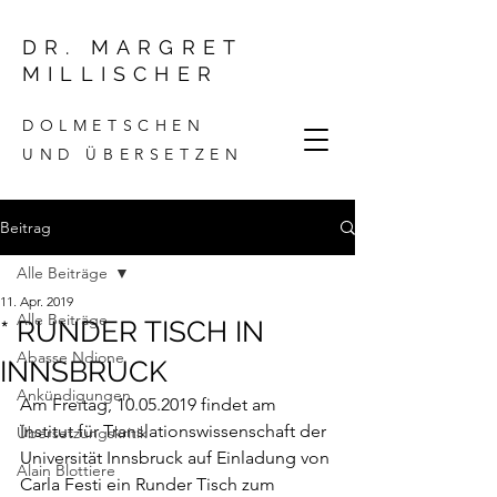
DR. MARGRET
MILLISCHER
DOLMETSCHEN
UND ÜBERSETZEN
Beitrag
Alle Beiträge
11. Apr. 2019
Alle Beiträge
* RUNDER TISCH IN
Abasse Ndione
INNSBRUCK
Ankündigungen
Am Freitag, 10.05.2019 findet am 
Institut für Translationswissenschaft der 
Übersetzungskritik
Universität Innsbruck auf Einladung von 
Alain Blottiere
Carla Festi ein Runder Tisch zum 