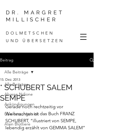
DR. MARGRET
MILLISCHER
DOLMETSCHEN
UND ÜBERSETZEN
Beitrag
Alle Beiträge
15. Dez. 2013
Alle Beiträge
* SCHUBERT SALEM
Abasse Ndione
SEMPE
Ankündigungen
Gerade noch rechtzeitig vor 
Weihnachten ist das Buch 
FRANZ 
Übersetzungskritik
SCHUBERT, “
illustriert von SEMPE, 
Alain Blottiere
lebendig erzählt von GEMMA SALEM” 