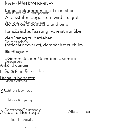
Bernard Noel
in der 
EDITION BERNEST
herausgekommen, das Leser aller 
Das Buch vom Vergessen
Altersstufen begeistern wird. Es gibt 
Briefe a. j. Marokkaner
derzeit eine deutsche und eine 
französische Fassung. Vorerst nur über 
Die rote Schwalbe
den Verlag zu beziehen 
Dolmetschen
(
office@becvar.at
), demnächst auch im 
Die Piroge
Buchhandel.
#GemmaSalem
#Schubert
#Sempé
Descartes
Ankündigungen
Dominique Fernandez
Franz Schubert
Literaturübersetzen
Driss Chraibi
Edition Bernest
Edition Rugerup
Dorothea Grünzweig
Alle ansehen
Aktuelle Beiträge
Institut Francais