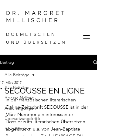
DR. MARGRET
MILLISCHER
DOLMETSCHEN
UND ÜBERSETZEN
Beitrag
Alle Beiträge
17. März 2017
Alle Beiträge
* SECOUSSE EN LIGNE
Abasse Ndione
In der französischen literarischen 
Online-Zeitschrift 
SECOUSSE
 ist in der 
Ankündigungen
März-Nummer ein interessanter 
Übersetzungskritik
Dossier zum literarischen Übersetzen 
Alain Blottiere
abgedruckt, u.a. von Jean-Baptiste 