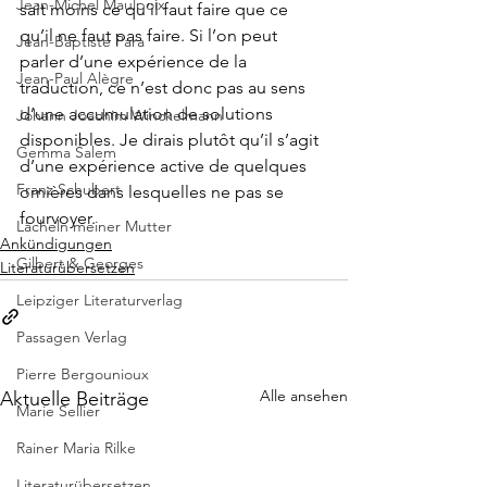
Jean-Michel Maulpoix
sait moins ce qu’il faut faire que ce 
qu’il ne faut pas faire. Si l’on peut 
Jean-Baptiste Para
parler d’une expérience de la 
Jean-Paul Alègre
traduction, ce n’est donc pas au sens 
d’une accumulation de solutions 
Johann Joachim Winckelmann
disponibles. Je dirais plutôt qu’il s’agit 
Gemma Salem
d’une expérience active de quelques 
Franz Schubert
ornières dans lesquelles ne pas se 
fourvoyer.
Lächeln meiner Mutter
Ankündigungen
Gilbert & Georges
Literaturübersetzen
Leipziger Literaturverlag
Passagen Verlag
Pierre Bergounioux
Alle ansehen
Aktuelle Beiträge
Marie Sellier
Rainer Maria Rilke
Literaturübersetzen