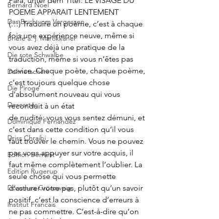
Para, unter dem Titel: LE VISAGE DU 
Bernard Noel
POEME APPARAIT LENTEMENT
Das Buch vom Vergessen
(…) Traduire un poème, c’est à chaque 
fois une expérience neuve, même si 
Briefe a. j. Marokkaner
vous avez déjà une pratique de la 
Die rote Schwalbe
traduction, même si vous n’êtes pas 
novice. Chaque poète, chaque poème, 
Dolmetschen
c’est toujours quelque chose 
Die Piroge
d’absolument nouveau qui vous 
Descartes
reconduit à un état
de nudité: vous vous sentez démuni, et 
Dominique Fernandez
c’est dans cette condition qu’il vous 
Driss Chraibi
faut trouver le chemin. Vous ne pouvez 
pas vous appuyer sur votre acquis, il 
Edition Bernest
faut même complètement l’oublier. La 
Edition Rugerup
seule chose qui vous permette 
Dorothea Grünzweig
d’assurer votre pas, plutôt qu’un savoir 
positif, c’est la conscience d’erreurs à 
Institut Francais
ne pas commettre. C’est-à-dire qu’on 