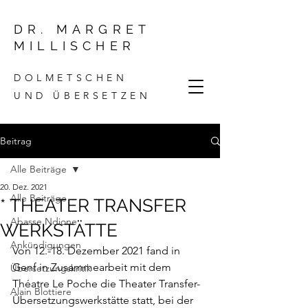
DR. MARGRET
MILLISCHER
DOLMETSCHEN
UND ÜBERSETZEN
Beitrag
Alle Beiträge
20. Dez. 2021
Alle Beiträge
* THEATER TRANSFER
Abasse Ndione
WERKSTÄTTE
Ankündigungen
Von 12.-18. Dezember 2021 fand in 
Genf in Zusammearbeit mit dem 
Übersetzungskritik
Théatre Le Poche die 
Theater Transfer-
Alain Blottiere
Übersetzungswerkstätte
 statt, bei der 