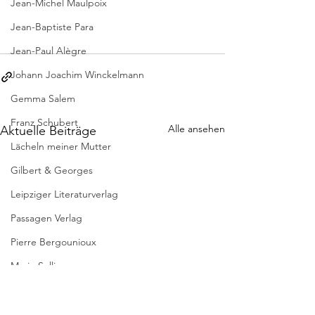
Jean-Michel Maulpoix
Jean-Baptiste Para
Jean-Paul Alègre
Johann Joachim Winckelmann
Gemma Salem
Franz Schubert
Alle ansehen
Aktuelle Beiträge
Lächeln meiner Mutter
Gilbert & Georges
Leipziger Literaturverlag
Passagen Verlag
Pierre Bergounioux
Marie Sellier
Rainer Maria Rilke
Literaturübersetzen