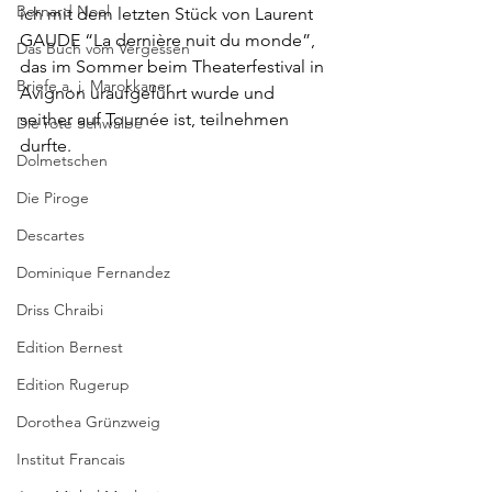
Bernard Noel
ich mit dem letzten Stück von 
Laurent 
GAUDE
 “La dernière nuit du monde”, 
Das Buch vom Vergessen
das im Sommer beim Theaterfestival in 
Briefe a. j. Marokkaner
Avignon uraufgeführt wurde und 
seither auf 
Tournée
 ist, teilnehmen 
Die rote Schwalbe
durfte.  
Dolmetschen
Die Piroge
Descartes
Dominique Fernandez
Driss Chraibi
Edition Bernest
Edition Rugerup
Dorothea Grünzweig
Institut Francais