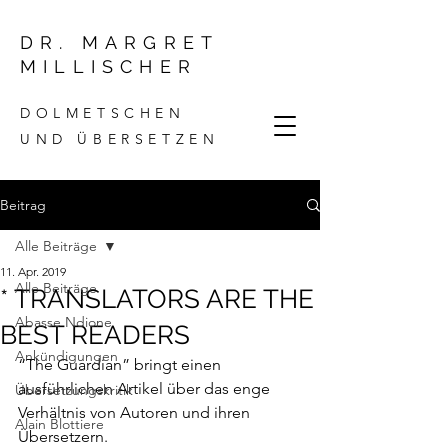
DR. MARGRET
MILLISCHER
DOLMETSCHEN
UND ÜBERSETZEN
Beitrag
Alle Beiträge
11. Apr. 2019
Alle Beiträge
* TRANSLATORS ARE THE
Abasse Ndione
BEST READERS
Ankündigungen
“
The Guardian
” bringt einen 
ausführlichen Artikel über das enge 
Übersetzungskritik
Verhältnis von Autoren und ihren 
Alain Blottiere
Übersetzern.