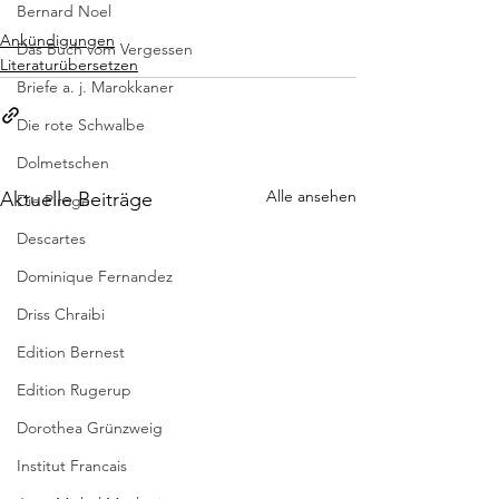
Bernard Noel
Ankündigungen
Das Buch vom Vergessen
Literaturübersetzen
Briefe a. j. Marokkaner
Die rote Schwalbe
Dolmetschen
Alle ansehen
Aktuelle Beiträge
Die Piroge
Descartes
Dominique Fernandez
Driss Chraibi
Edition Bernest
Edition Rugerup
Dorothea Grünzweig
Institut Francais