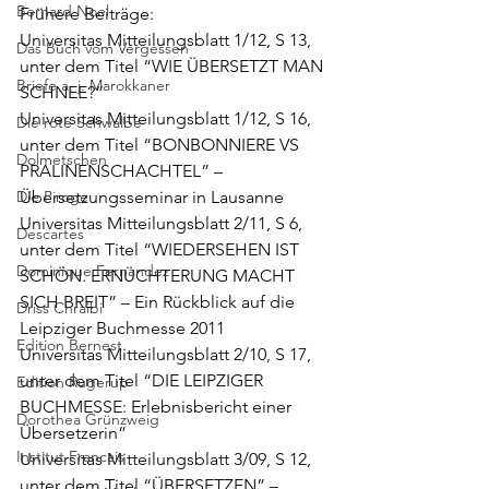
Bernard Noel
Frühere Beiträge:
Universitas Mitteilungsblatt 1/12, S 13, 
Das Buch vom Vergessen
unter dem Titel “
WIE ÜBERSETZT MAN 
Briefe a. j. Marokkaner
SCHNEE?
”
Universitas Mitteilungsblatt 1/12, S 16, 
Die rote Schwalbe
unter dem Titel
 “BONBONNIERE VS 
Dolmetschen
PRALINENSCHACHTEL”
 – 
Die Piroge
Übersetzungsseminar in Lausanne
Universitas Mitteilungsblatt 2/11, S 6, 
Descartes
unter dem Titel “
WIEDERSEHEN IST 
Dominique Fernandez
SCHÖN. ERNÜCHTERUNG MACHT 
SICH BREIT”
 – Ein Rückblick auf die 
Driss Chraibi
Leipziger Buchmesse 2011
Edition Bernest
Universitas Mitteilungsblatt 2/10, S 17, 
unter dem Titel “
DIE LEIPZIGER 
Edition Rugerup
BUCHMESSE: Erlebnisbericht einer 
Dorothea Grünzweig
Übersetzerin
”
Institut Francais
Universitas Mitteilungsblatt 3/09, S 12, 
unter dem Titel “
ÜBERSETZEN” – 