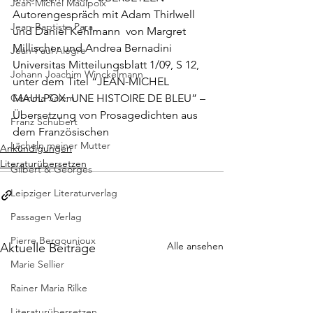
Jean-Michel Maulpoix
Autorengespräch mit Adam Thirlwell 
Jean-Baptiste Para
und Daniel Kehlmann 
 von Margret 
Millischer und Andrea Bernadini
Jean-Paul Alègre
Universitas Mitteilungsblatt 1/09, S 12, 
Johann Joachim Winckelmann
unter dem Titel “
JEAN-MICHEL 
Gemma Salem
MAULPOX: UNE HISTOIRE DE BLEU
” – 
Übersetzung von Prosagedichten aus 
Franz Schubert
dem Französischen
Lächeln meiner Mutter
Ankündigungen
Literaturübersetzen
Gilbert & Georges
Leipziger Literaturverlag
Passagen Verlag
Pierre Bergounioux
Alle ansehen
Aktuelle Beiträge
Marie Sellier
Rainer Maria Rilke
Literaturübersetzen