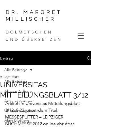
DR. MARGRET
MILLISCHER
DOLMETSCHEN
UND ÜBERSETZEN
Beitrag
Alle Beiträge
9. Sept. 2012
Alle Beiträge
UNIVERSITAS
Abasse Ndione
MITTEILUNGSBLATT 3/12
Ankündigungen
Artikel im Universitas Mitteilungsblatt 
3/12, S 22, unter dem Titel: 
Übersetzungskritik
MESSESPLITTER – LEIPZIGER 
Alain Blottiere
BUCHMESSE 2012
 online abrufbar.