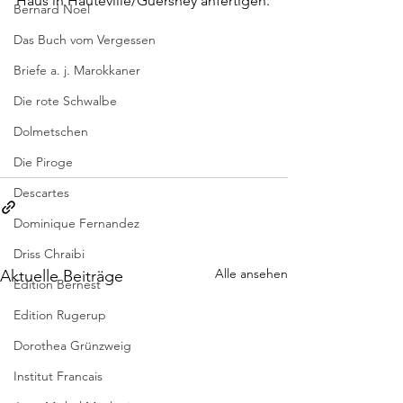
Haus in Hauteville/Guersney anfertigen.
Bernard Noel
Das Buch vom Vergessen
Briefe a. j. Marokkaner
Die rote Schwalbe
Dolmetschen
Die Piroge
Descartes
Dominique Fernandez
Driss Chraibi
Alle ansehen
Aktuelle Beiträge
Edition Bernest
Edition Rugerup
Dorothea Grünzweig
Institut Francais