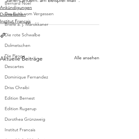
Sahel-Ländern: am Beispiel Mali”.
Bernard Noel
Ankündigungen
Das Buch vom Vergessen
Dolmetschen
Institut Francais
Briefe a. j. Marokkaner
Die rote Schwalbe
Dolmetschen
Die Piroge
Alle ansehen
Aktuelle Beiträge
Descartes
Dominique Fernandez
Driss Chraibi
Edition Bernest
Edition Rugerup
Dorothea Grünzweig
Institut Francais