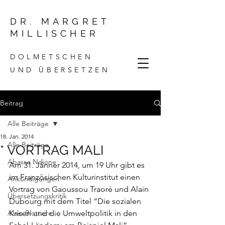
DR. MARGRET
MILLISCHER
DOLMETSCHEN
UND ÜBERSETZEN
Beitrag
Alle Beiträge
18. Jan. 2014
Alle Beiträge
* VORTRAG MALI
Abasse Ndione
Am 31. Jänner 2014, um 19 Uhr gibt es 
im Französischen Kulturinstitut einen 
Ankündigungen
Vortrag 
von Gaoussou Traoré und Alain 
Übersetzungskritik
Dubourg mit dem Titel “Die sozialen 
Alain Blottiere
Krisen und die Umweltpolitik in den 