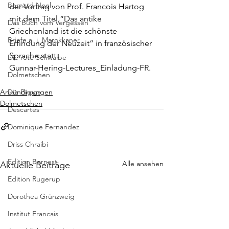
Bernard Noel
der Vortrag von Prof. Francois Hartog 
mit dem Titel “Das antike 
Das Buch vom Vergessen
Griechenland ist die schönste 
Briefe a. j. Marokkaner
Erfindung der Neuzeit” in französischer 
Sprache statt.
Die rote Schwalbe
Gunnar-Hering-Lectures_Einladung-FR
.
Dolmetschen
Ankündigungen
Die Piroge
Dolmetschen
Descartes
Dominique Fernandez
Driss Chraibi
Edition Bernest
Alle ansehen
Aktuelle Beiträge
Edition Rugerup
Dorothea Grünzweig
Institut Francais