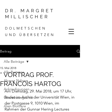
DR. MARGRET
MILLISCHER
DOLMETSCHEN
UND ÜBERSETZEN
Beitrag
Alle Beiträge
15. Mai 2018
Alle Beiträge
* VORTRAG PROF.
Abasse Ndione
FRANCOIS HARTOG
Ankündigungen
Am Dienstag, 29. Mai 2018, um 17 Uhr, 
findet im Archiv der Universität Wien, in 
Übersetzungskritik
der Postgasse 9, 1010 Wien, im 
Alain Blottiere
Rahmen der Gunnar Hering Lectures 