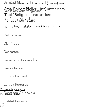
Bernard Noel
Prof. Mohamed Haddad (Tunis) und 
Prof. Robert Pfaller (Linz) unter dem 
Das Buch vom Vergessen
Titel “Religiöse und andere 
Briefe a. j. Marokkaner
Fanatismen” statt.
Einladung St. Pöltner Gespräche
Die rote Schwalbe
Dolmetschen
Die Piroge
Descartes
Dominique Fernandez
Driss Chraibi
Edition Bernest
Edition Rugerup
Ankündigungen
Dorothea Grünzweig
Dolmetschen
Institut Francais