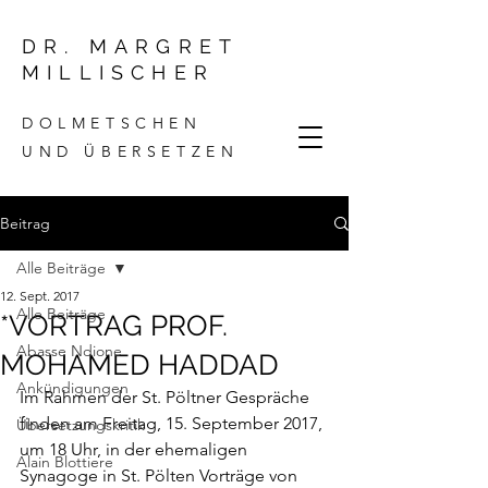
DR. MARGRET
MILLISCHER
DOLMETSCHEN
UND ÜBERSETZEN
Beitrag
Alle Beiträge
12. Sept. 2017
Alle Beiträge
*VORTRAG PROF.
Abasse Ndione
MOHAMED HADDAD
Ankündigungen
Im Rahmen der St. Pöltner Gespräche 
finden am Freitag, 15. September 2017, 
Übersetzungskritik
um 18 Uhr, in der ehemaligen 
Alain Blottiere
Synagoge in St. Pölten Vorträge von 