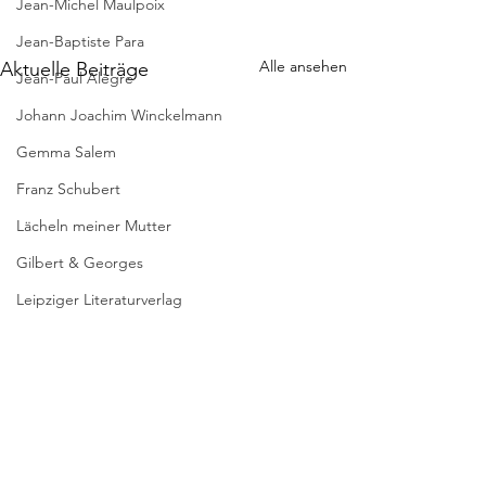
Jean-Michel Maulpoix
Jean-Baptiste Para
Alle ansehen
Aktuelle Beiträge
Jean-Paul Alègre
Johann Joachim Winckelmann
Gemma Salem
Franz Schubert
Lächeln meiner Mutter
Gilbert & Georges
Leipziger Literaturverlag
Passagen Verlag
Pierre Bergounioux
INTELLIGENCE
Marie Sellier
ARTIFICIELLE E
CREATIVITE
Rainer Maria Rilke
Am Mittwoch, 22.
Kommentare
2023, findet in der
Literaturübersetzen