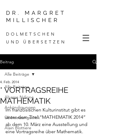
DR. MARGRET
MILLISCHER
DOLMETSCHEN
UND ÜBERSETZEN
Beitrag
Alle Beiträge
4. Feb. 2014
Alle Beiträge
* VORTRAGSREIHE
Abasse Ndione
MATHEMATIK
Ankündigungen
Im französischen Kulturinstitut gibt es 
unter dem Titel “MATHEMATIK 2014” 
Übersetzungskritik
ab dem 10. März eine Ausstellung und 
Alain Blottiere
eine 
Vortragsreihe über Mathematik
.