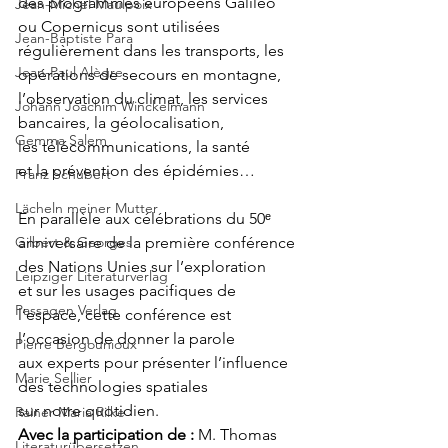
des programmes européens Galileo 
Jean-Michel Maulpoix
ou Copernicus sont utilisées 
Jean-Baptiste Para
régulièrement dans les transports, les 
Jean-Paul Alègre
opérations de secours en montagne, 
l’observation du climat, les services 
Johann Joachim Winckelmann
bancaires, la géolocalisation, 
Gemma Salem
les télécommunications, la santé 
et la prévention des épidémies…
Franz Schubert
Lächeln meiner Mutter
En parallèle aux célébrations du 50ᵉ 
Gilbert & Georges
anniversaire de la première conférence 
des Nations Unies sur l’exploration 
Leipziger Literaturverlag
et sur les usages pacifiques de 
Passagen Verlag
l’espace, cette conférence est 
l’occasion de donner la parole 
Pierre Bergounioux
aux experts pour présenter l’influence 
Marie Sellier
des technologies spatiales 
sur notre quotidien.
Rainer Maria Rilke
Avec la participation de :
 M. Thomas 
Literaturübersetzen