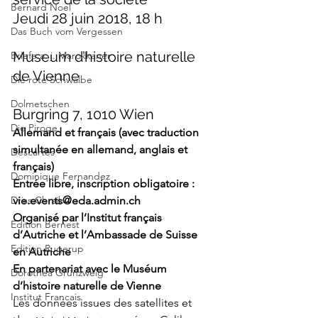
Bernard Noel
Jeudi 28 juin 2018, 18 h
Das Buch vom Vergessen
Museum d’histoire naturelle 
Briefe a. j. Marokkaner
de Vienne
Die rote Schwalbe
Dolmetschen
Burgring 7, 1010 Wien
Die Piroge
Allemand et français (avec traduction 
simultanée en allemand, anglais et 
Descartes
français)
Dominique Fernandez
Entrée libre, inscription obligatoire : 
Driss Chraibi
vie.events@eda.admin.ch
Organisé par l’Institut français 
Edition Bernest
d’Autriche et l’Ambassade de Suisse 
Edition Rugerup
en Autriche
En partenariat avec le Muséum 
Dorothea Grünzweig
d’histoire naturelle de Vienne
Institut Francais
Les données issues des satellites et 