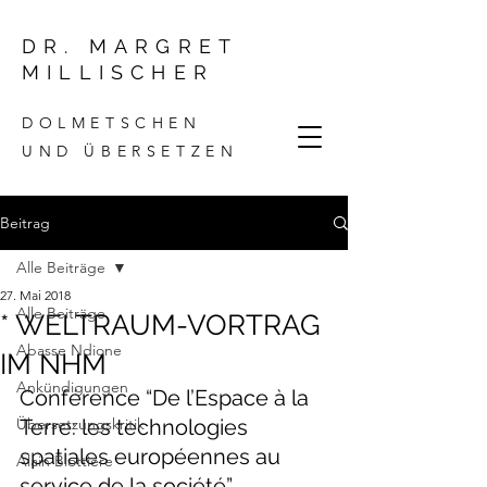
DR. MARGRET
MILLISCHER
DOLMETSCHEN
UND ÜBERSETZEN
Beitrag
Alle Beiträge
27. Mai 2018
Alle Beiträge
* WELTRAUM-VORTRAG
Abasse Ndione
IM NHM
Ankündigungen
Conférence “De l’Espace à la 
Übersetzungskritik
Terre: les technologies 
spatiales européennes au 
Alain Blottiere
service de la société”