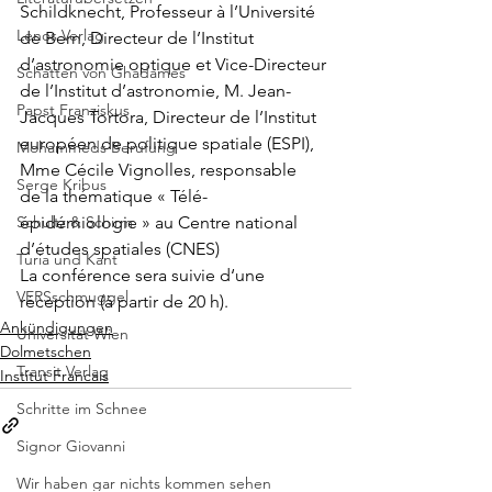
Schildknecht, Professeur à l’Université 
Lenos Verlag
de Bern, Directeur de l’Institut 
d’astronomie optique et Vice-Directeur 
Schatten von Ghadames
de l’Institut d’astronomie, M. Jean-
Papst Franziskus
Jacques Tortora, Directeur de l’Institut 
européen de politique spatiale (ESPI), 
Mohammeds Berufung
Mme Cécile Vignolles, responsable 
Serge Kribus
de la thématique « Télé-
Schultz & Schirm
épidémiologie » au Centre national 
d’études spatiales (CNES)
Turia und Kant
La conférence sera suivie d‘une 
VERSschmuggel
réception (à partir de 20 h).
Ankündigungen
Universität Wien
Dolmetschen
Transit Verlag
Institut Francais
Schritte im Schnee
Signor Giovanni
Wir haben gar nichts kommen sehen