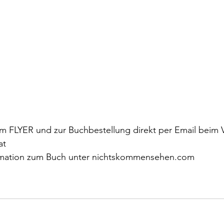
ag
Pierre Bergounioux
Marie Sellier
Rainer Maria 
um 
FLYER 
und zur Buchbestellung direkt per Email beim V
at
mation zum Buch unter
 nichtskommensehen.com