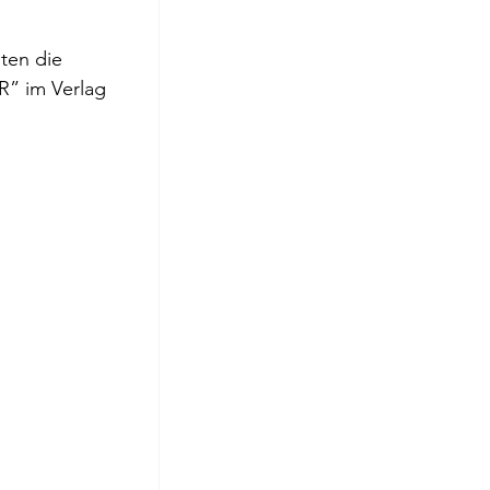
roge
ten die 
” im Verlag 