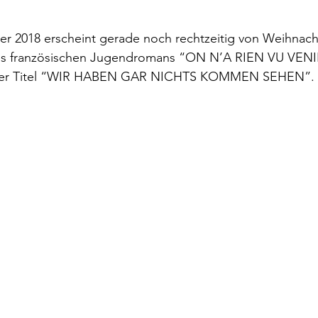
rokkaner
Die rote Schwalbe
Dolmetschen
Die Pi
r 2018 erscheint gerade noch rechtzeitig von Weihnach
s französischen Jugendromans “ON N’A RIEN VU VENIR
Dominique Fernandez
Driss Chraibi
Edition Bernest
 der Titel “WIR HABEN GAR NICHTS KOMMEN SEHEN”.
up
Dorothea Grünzweig
Institut Francais
aulpoix
Jean-Baptiste Para
Jean-Paul Alègre
im Winckelmann
Gemma Salem
Franz Schubert
r Mutter
Gilbert & Georges
Leipziger Literaturverlag