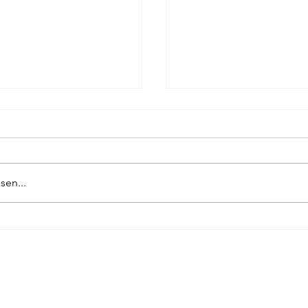
sen...
70-JAHR-FEIER
DIE LETZTE NACHT 
GEWINNT