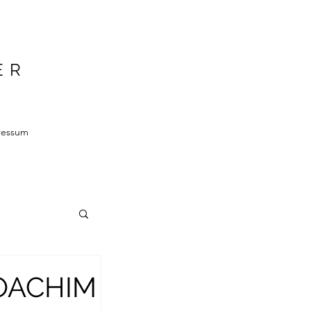
ER
ressum
JOACHIM