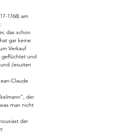
roge
17-1768) am 
:
er, das schon 
hat gar keine 
zum Verkauf 
t geflüchtet und 
 und Jesuiten 
Jean-Claude 
ckelmann”, der 
“was man nicht 
housiast der 
t: