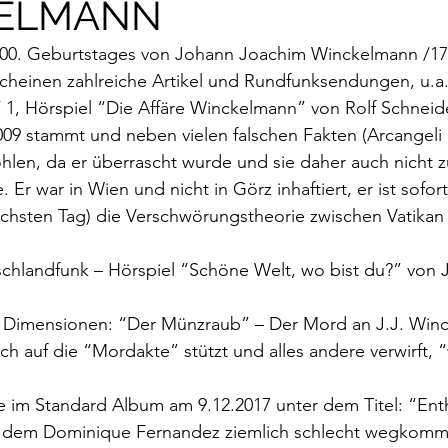
ELMANN
rokkaner
Die rote Schwalbe
Dolmetschen
Die Pi
 300. Geburtstages von Johann Joachim Winckelmann /17
heinen zahlreiche Artikel und Rundfunksendungen, u.a.
Dominique Fernandez
Driss Chraibi
Edition Bernest
 1, Hörspiel “
Die Affäre Winckelmann”
 von Rolf Schneid
09 stammt und neben vielen falschen Fakten (Arcangeli 
hlen, da er überrascht wurde und sie daher auch nicht 
up
Dorothea Grünzweig
Institut Francais
 Er war in Wien und nicht in Görz inhaftiert, er ist sofor
ächsten Tag) die Verschwörungstheorie zwischen Vatikan
aulpoix
Jean-Baptiste Para
Jean-Paul Alègre
chlandfunk
 – Hörspiel “
Schöne Welt, wo bist du
?” von 
 Dimensionen: “
Der Münzraub
” – Der Mord an J.J. Win
im Winckelmann
Gemma Salem
Franz Schubert
ich auf die “Mordakte” stützt und alles andere verwirft, 
e im 
Standard Album
 am 9.12.2017 unter dem Titel: “Ent
r Mutter
Gilbert & Georges
Leipziger Literaturverlag
i dem Dominique Fernandez ziemlich schlecht wegkomm