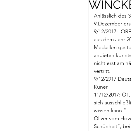
WINCK
Briefe a. j. Ma
Anlässlich des
9.Dezember ersc
Descartes
9/12/2017:  ORF
aus dem Jahr 20
Medaillen gesto
Edition Ruger
anbieten konnte.
nicht erst am n
vertritt.
Jean-Michel M
9/12/2917 
Deuts
Kuner
11/12/2017: Ö1,
Johann Joach
sich ausschließl
wissen kann.”
Oliver vom Hov
Lächeln meine
Schönheit”, be