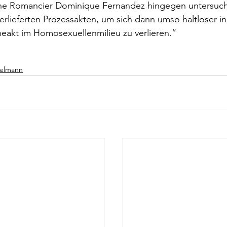
che Romancier Dominique Fernandez hingegen untersucht
berlieferten Prozessakten, um sich dann umso haltloser i
ag
Pierre Bergounioux
Marie Sellier
Rainer Maria 
eakt im Homosexuellenmilieu zu verlieren.”
kelmann