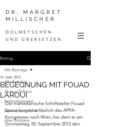
DR. MARGRET
MILLISCHER
DOLMETSCHEN
UND ÜBERSETZEN
Beitrag
Alle Beiträge
16. Sept. 2012
Alle Beiträge
BEGEGNUNG MIT FOUAD
Abasse Ndione
LAROUI
Ankündigungen
Der marokkanische Schriftsteller Fouad 
Laroui kommt anlässlich des APFA- 
Übersetzungskritik
Kongresses nach Wien, bei dem er am 
Alain Blottiere
Donnerstag, 20. September 2012 den 