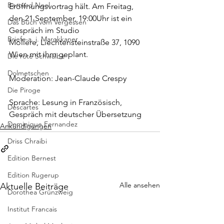
Bernard Noel
Eröffnungsvortrag hält. Am Freitag, 
den 21.September, 19:00Uhr ist ein 
Das Buch vom Vergessen
Gespräch im Studio 
Briefe a. j. Marokkaner
Molière
, Liechtensteinstraße 37, 1090 
Wien mit ihm geplant.
Die rote Schwalbe
Dolmetschen
Moderation: Jean-Claude Crespy
Die Piroge
Sprache: Lesung in Französisch, 
Descartes
Gespräch mit deutscher Übersetzung
Dominique Fernandez
Ankündigungen
Driss Chraibi
Edition Bernest
Edition Rugerup
Alle ansehen
Aktuelle Beiträge
Dorothea Grünzweig
Institut Francais