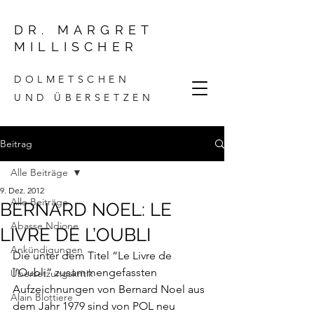
DR. MARGRET
MILLISCHER
DOLMETSCHEN
UND ÜBERSETZEN
Beitrag
Alle Beiträge
9. Dez. 2012
Alle Beiträge
BERNARD NOEL: LE
Abasse Ndione
LIVRE DE L’OUBLI
Ankündigungen
Die unter dem Titel “
Le Livre de 
l’Oubli
” zusammengefassten 
Übersetzungskritik
Aufzeichnungen von Bernard Noel aus 
Alain Blottiere
dem Jahr 1979 sind von POL neu 