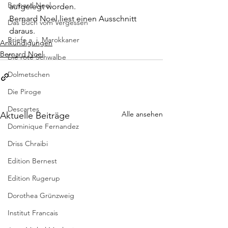
Bernard Noel
aufgelegt worden.
Bernard Noel liest einen Ausschnitt 
Das Buch vom Vergessen
daraus.
Briefe a. j. Marokkaner
Ankündigungen
Bernard Noel
Die rote Schwalbe
Dolmetschen
Die Piroge
Descartes
Alle ansehen
Aktuelle Beiträge
Dominique Fernandez
Driss Chraibi
Edition Bernest
Edition Rugerup
Dorothea Grünzweig
Institut Francais