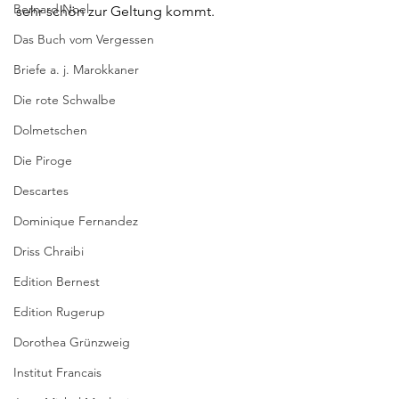
Bernard Noel
sehr schön zur Geltung kommt.
Das Buch vom Vergessen
Briefe a. j. Marokkaner
Die rote Schwalbe
Dolmetschen
Die Piroge
Descartes
Dominique Fernandez
Driss Chraibi
Edition Bernest
Edition Rugerup
Dorothea Grünzweig
Institut Francais