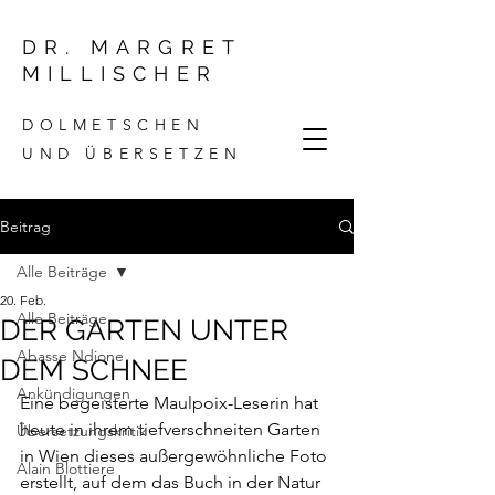
DR. MARGRET
MILLISCHER
DOLMETSCHEN
UND ÜBERSETZEN
Beitrag
Alle Beiträge
20. Feb.
Alle Beiträge
DER GARTEN UNTER
Abasse Ndione
DEM SCHNEE
Ankündigungen
Eine begeisterte Maulpoix-Leserin hat 
heute in ihrem tiefverschneiten Garten 
Übersetzungskritik
in Wien dieses außergewöhnliche Foto 
Alain Blottiere
erstellt, auf dem das Buch in der Natur 