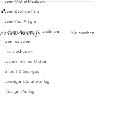
Jean-Michel Maulpoix
Jean-Baptiste Para
Jean-Paul Alègre
Johann Joachim Winckelmann
Alle ansehen
Aktuelle Beiträge
Gemma Salem
Franz Schubert
Lächeln meiner Mutter
Gilbert & Georges
Leipziger Literaturverlag
Passagen Verlag
Pierre Bergounioux
Marie Sellier
Rainer Maria Rilke
Literaturübersetzen