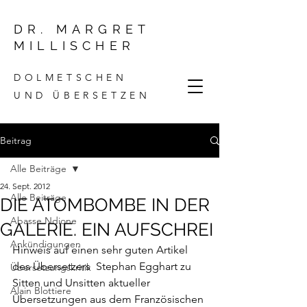
DR. MARGRET
MILLISCHER
DOLMETSCHEN
UND ÜBERSETZEN
Beitrag
Alle Beiträge
24. Sept. 2012
Alle Beiträge
DIE ATOMBOMBE IN DER
Abasse Ndione
GALERIE. EIN AUFSCHREI
Ankündigungen
Hinweis auf einen sehr guten Artikel  
des Übersetzers  Stephan Egghart zu 
Übersetzungskritik
Sitten und Unsitten aktueller 
Alain Blottiere
Übersetzungen aus dem Französischen 