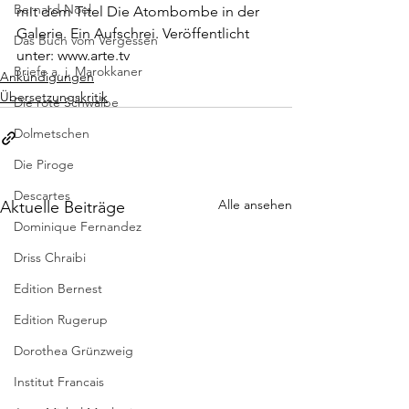
Bernard Noel
mit dem Titel 
Die Atombombe in der 
Galerie. Ein Aufschrei. 
Veröffentlicht 
Das Buch vom Vergessen
unter:
 www.arte.tv
Briefe a. j. Marokkaner
Ankündigungen
Übersetzungskritik
Die rote Schwalbe
Dolmetschen
Die Piroge
Descartes
Alle ansehen
Aktuelle Beiträge
Dominique Fernandez
Driss Chraibi
Edition Bernest
Edition Rugerup
Dorothea Grünzweig
Institut Francais