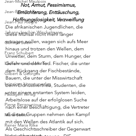
Jean-Michel Maulpoix
Not, Armut, Pessimismus, 
Jean-Baptiste Para
Ernüchterung, Enttäuschung, 
Hoffnungslosigkeit, Verzweiflung 
Jean-Paul Alègre
Die afrikanischen Jugendlichen, die 
Johann Joachim Winckelmann
diese Mühsal nicht mehr länger 
ertragen wollen, wagen sich aufs Meer 
Gemma Salem
hinaus und trotzen den Wellen, dem 
Franz Schubert
Unwetter, dem Sturm, dem Hunger, der 
Gefahr und dem Tod. Fischer, die unter 
Lächeln meiner Mutter
dem Rückgang der Fischbestände, 
Gilbert & Georges
Bauern, die unter der Misswirtschaft 
Leipziger Literaturverlag
beim Erdnussvertrieb, Studenten, die 
unter einem erstarrten System leiden, 
Passagen Verlag
Arbeitslose auf der erfolglosen Suche 
Pierre Bergounioux
nach einer Beschäftigung, die Vertreter 
all dieser Gruppen nehmen den Kampf 
Marie Sellier
mit den Wellen des Atlantik auf sich.
Rainer Maria Rilke
Als Geschichtsschreiber der Gegenwart 
Literaturübersetzen