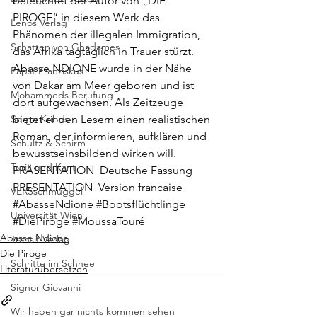
beleuchtet der Autor von „DIE 
PIROGE“ in diesem Werk das 
Lenos Verlag
Phänomen der illegalen Immigration, 
Schatten von Ghadames
das Afrika tagtäglich in Trauer stürzt. 
Abasse NDIONE wurde in der Nähe 
Papst Franziskus
von Dakar am Meer geboren und ist 
Mohammeds Berufung
dort aufgewachsen. Als Zeitzeuge 
bietet er den Lesern einen realistischen 
Serge Kribus
Roman, der informieren, aufklären und 
Schultz & Schirm
bewusstseinsbildend wirken will.
Turia und Kant
PRÄSENTATION_Deutsche Fassung
PRESENTATION_Version francaise
VERSschmuggel
#AbasseNdione
#Bootsflüchtlinge
Universität Wien
#DiePiroge
#MoussaTouré
Abasse Ndione
Transit Verlag
Die Piroge
Schritte im Schnee
Literaturübersetzen
Signor Giovanni
Wir haben gar nichts kommen sehen