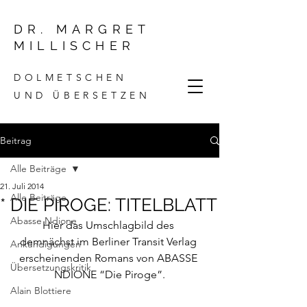
DR. MARGRET
MILLISCHER
DOLMETSCHEN
UND ÜBERSETZEN
Beitrag
Alle Beiträge
21. Juli 2014
Alle Beiträge
* DIE PIROGE: TITELBLATT
Abasse Ndione
Hier das Umschlagbild des 
demnächst im Berliner Transit Verlag 
Ankündigungen
erscheinenden Romans von ABASSE 
Übersetzungskritik
NDIONE “Die Piroge”.
Alain Blottiere