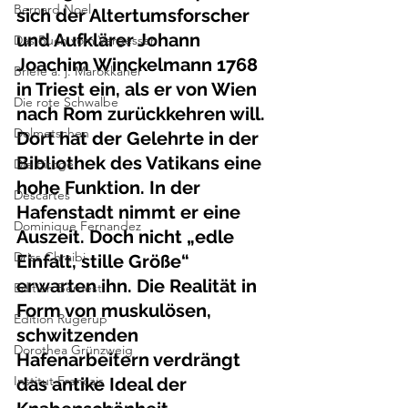
Bernard Noel
sich der Altertumsforscher 
und Aufklärer Johann 
Das Buch vom Vergessen
Joachim Winckelmann 1768 
Briefe a. j. Marokkaner
in Triest ein, als er von Wien 
Die rote Schwalbe
nach Rom zurückkehren will. 
Dolmetschen
Dort hat der Gelehrte in der 
Bibliothek des Vatikans eine 
Die Piroge
hohe Funktion. In der 
Descartes
Hafenstadt nimmt er eine 
Dominique Fernandez
Auszeit. Doch nicht „edle 
Driss Chraibi
Einfalt, stille Größe“ 
erwarten ihn. Die Realität in 
Edition Bernest
Form von muskulösen, 
Edition Rugerup
schwitzenden 
Dorothea Grünzweig
Hafenarbeitern verdrängt 
Institut Francais
das antike Ideal der 