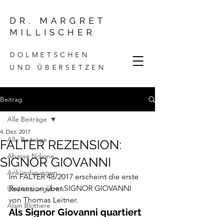
DR. MARGRET
MILLISCHER
DOLMETSCHEN
UND ÜBERSETZEN
Beitrag
Alle Beiträge
4. Dez. 2017
Alle Beiträge
FALTER REZENSION:
Abasse Ndione
SIGNOR GIOVANNI
Ankündigungen
Im FALTER 48/2017 erscheint die erste 
Rezension über 
SIGNOR GIOVANNI 
Übersetzungskritik
von Thomas Leitner.
Alain Blottiere
Als Signor Giovanni quartiert 