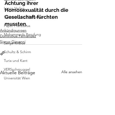
Ächtung ihrer 
Lenos Verlag
Homosexualität durch die 
Gesellschaft fürchten 
Schatten von Ghadames
mussten.
Papst Franziskus
Ankündigungen
Mohammeds Berufung
Dominique Fernandez
Signor Giovanni
Serge Kribus
Schultz & Schirm
Turia und Kant
VERSschmuggel
Alle ansehen
Aktuelle Beiträge
Universität Wien
Transit Verlag
Schritte im Schnee
Signor Giovanni
Wir haben gar nichts kommen sehen