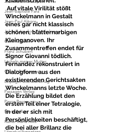
Knabenschönheit.
Jean-Michel Maulpoix
 Auf vitale Virilität stößt 
Jean-Baptiste Para
Winckelmann in Gestalt 
Jean-Paul Alègre
eines gar nicht klassisch 
Johann Joachim Winckelmann
schönen, blatternarbigen 
Kleinganoven. Ihr 
Gemma Salem
Zusammentreffen endet für 
Franz Schubert
Signor Giovanni tödlich. 
Lächeln meiner Mutter
Fernandez rekonstruiert in 
Dialogform aus den 
Gilbert & Georges
existierenden Gerichtsakten 
Leipziger Literaturverlag
Winckelmanns letzte Woche. 
Passagen Verlag
Die Erzählung bildet den 
Pierre Bergounioux
ersten Teil einer Tetralogie, 
in der er sich mit 
Marie Sellier
Persönlichkeiten beschäftigt, 
Rainer Maria Rilke
die bei aller Brillanz die 
Literaturübersetzen