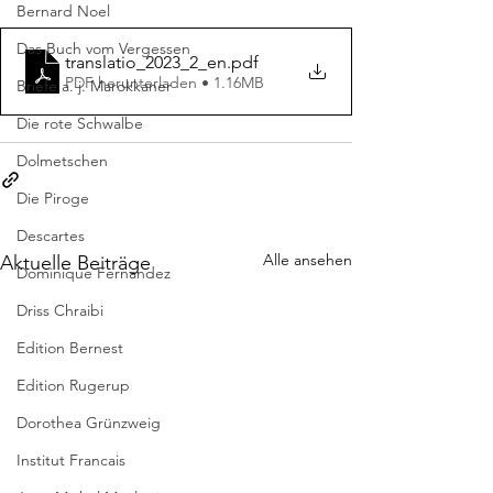
Bernard Noel
Das Buch vom Vergessen
translatio_2023_2_en
.pdf
PDF herunterladen • 1.16MB
Briefe a. j. Marokkaner
Die rote Schwalbe
Dolmetschen
Die Piroge
Descartes
Alle ansehen
Aktuelle Beiträge
Dominique Fernandez
Driss Chraibi
Edition Bernest
Edition Rugerup
Dorothea Grünzweig
Institut Francais