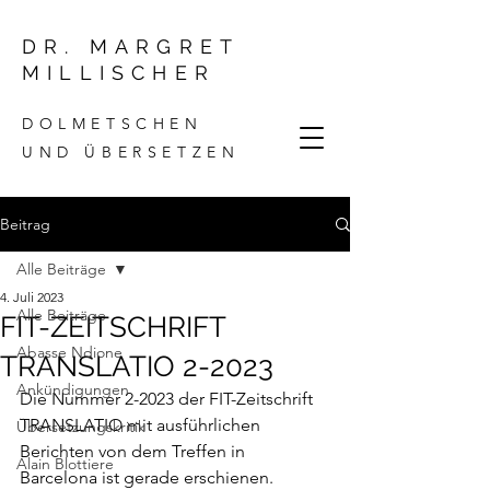
DR. MARGRET
MILLISCHER
DOLMETSCHEN
UND ÜBERSETZEN
Beitrag
Alle Beiträge
4. Juli 2023
Alle Beiträge
FIT-ZEITSCHRIFT
Abasse Ndione
TRANSLATIO 2-2023
Ankündigungen
Die Nummer 2-2023 der FIT-Zeitschrift 
TRANSLATIO mit ausführlichen 
Übersetzungskritik
Berichten von dem Treffen in 
Alain Blottiere
Barcelona ist gerade erschienen. 