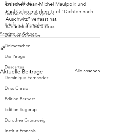
Bernard Noel
zwischen Jean-Michel Maulpoix und 
Paul Celan mit dem Titel “Dichten nach 
Das Buch vom Vergessen
Auschwitz” verfasst hat.
Briefe a. j. Marokkaner
#JeanMichelMaulpoix
Schritte im Schnee
Die rote Schwalbe
Dolmetschen
Die Piroge
Descartes
Alle ansehen
Aktuelle Beiträge
Dominique Fernandez
Driss Chraibi
Edition Bernest
Edition Rugerup
Dorothea Grünzweig
Institut Francais