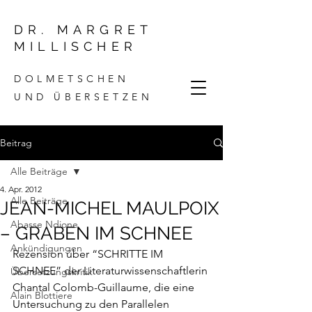
DR. MARGRET
MILLISCHER
DOLMETSCHEN
UND ÜBERSETZEN
Beitrag
Alle Beiträge
4. Apr. 2012
Alle Beiträge
JEAN-MICHEL MAULPOIX
Abasse Ndione
– GRABEN IM SCHNEE
Ankündigungen
Rezension
 über “SCHRITTE IM 
SCHNEE” der Literaturwissenschaftlerin 
Übersetzungskritik
Chantal Colomb-Guillaume, die eine 
Alain Blottiere
Untersuchung zu den Parallelen 