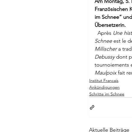
Am Montag, 5. 
Briefe a. j. Ma
Französischen Ku
im Schnee” und
Übersetzerin. 
Descartes
  Après 
Une hist
Schnee 
est le 
Millischer 
a tra
Edition Ruger
Debussy 
dont p
tournoiements et
Maulpoix 
fait r
Jean-Michel M
Institut Francais
Ankündigungen
Schritte im Schnee
Johann Joach
Lächeln meine
Aktuelle Beiträge