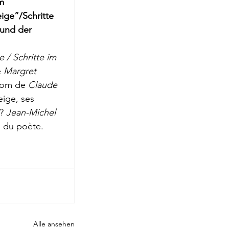
m
roge
ige”/Schritte 
und der 
e / Schritte im 
 
Margret 
nom de 
Claude 
ige, ses 
? 
Jean-Michel 
l du poète.
Alle ansehen