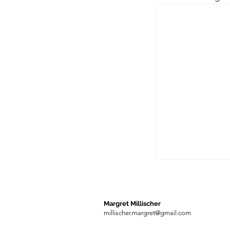
Passagen Verl
Margret Millischer
millischer.margret@gmail.com