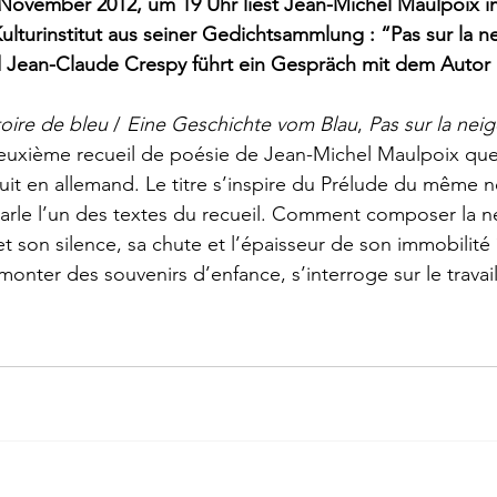
November 2012, um 19 Uhr liest Jean-Michel Maulpoix i
rokkaner
Die rote Schwalbe
Dolmetschen
Die Pi
lturinstitut 
aus seiner Gedichtsammlung : “Pas sur la ne
 Jean-Claude Crespy führt ein Gespräch mit dem Autor 
Dominique Fernandez
Driss Chraibi
Edition Bernest
oire de bleu
 / 
Eine Geschichte vom Blau
, 
Pas sur la neig
deuxième recueil de poésie de Jean-Michel Maulpoix que
duit en allemand. Le titre s’inspire du Prélude du même 
up
Dorothea Grünzweig
Institut Francais
arle l’un des textes du recueil. Comment composer la ne
 son silence, sa chute et l’épaisseur de son immobilité 
emonter des souvenirs d’enfance, s’interroge sur le travai
aulpoix
Jean-Baptiste Para
Jean-Paul Alègre
im Winckelmann
Gemma Salem
Franz Schubert
r Mutter
Gilbert & Georges
Leipziger Literaturverlag