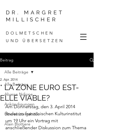
DR. MARGRET
MILLISCHER
DOLMETSCHEN
UND ÜBERSETZEN
Beitrag
Alle Beiträge
2. Apr. 2014
Alle Beiträge
* LA ZONE EURO EST-
Abasse Ndione
ELLE VIABLE?
Ankündigungen
Am Donnerstag, den 3. April 2014 
findet im französischen Kulturinstitut 
Übersetzungskritik
um 19 Uhr ein Vortrag mit 
Alain Blottiere
anschließender Diskussion zum Thema 