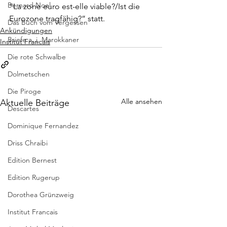
Bernard Noel
“
La zone euro est-elle viable?/Ist die 
Eurozone tragfähig?
” statt.
Das Buch vom Vergessen
Ankündigungen
Briefe a. j. Marokkaner
Institut Francais
Die rote Schwalbe
Dolmetschen
Die Piroge
Alle ansehen
Aktuelle Beiträge
Descartes
Dominique Fernandez
Driss Chraibi
Edition Bernest
Edition Rugerup
Dorothea Grünzweig
Institut Francais